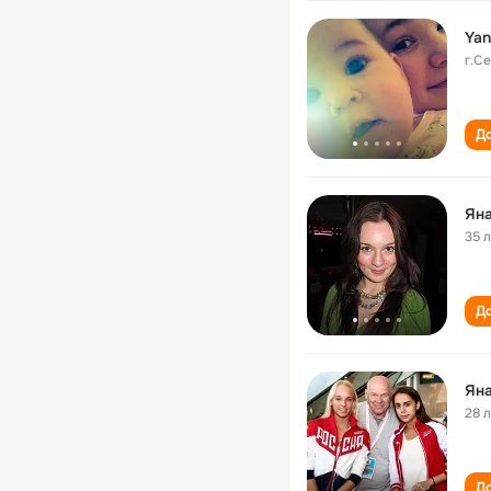
Yan
г.С
До
Ян
35 
До
Ян
28 
До