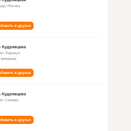
года
,
Москва
бавить в друзья
а Кудрявцева
лет
,
Барнаул
гимназия
бавить в друзья
а Кудрявцева
ет
,
Самара
бавить в друзья