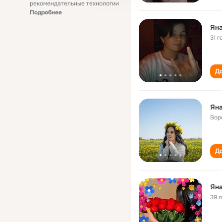
рекомендательные технологии
Подробнее
Ян
31 г
До
Ян
Вор
До
Ян
39 