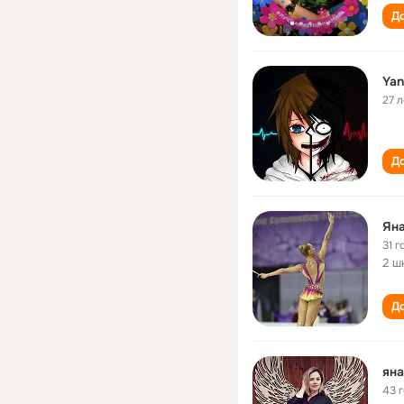
До
Yan
27 л
До
Ян
31 г
2 ш
До
яна
43 