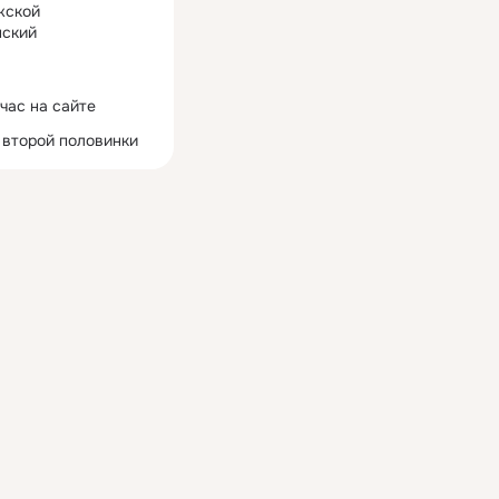
жской
ский
час на сайте
 второй половинки