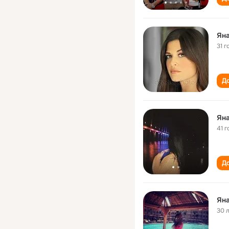
Ян
31 г
До
Ян
41 г
До
Ян
30 