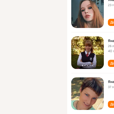
23 
До
Ян
26 
40 
До
Ян
37 л
До