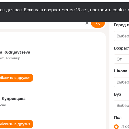
ы для вас. Если ваш возраст менее 13 лет, настроить cooki
eva
Город 
Возрас
a Kudryavtseva
лет
,
Армавир
Школа
бавить в друзья
Вуз
а Кудрявцева
года
Пол
бавить в друзья
Лю