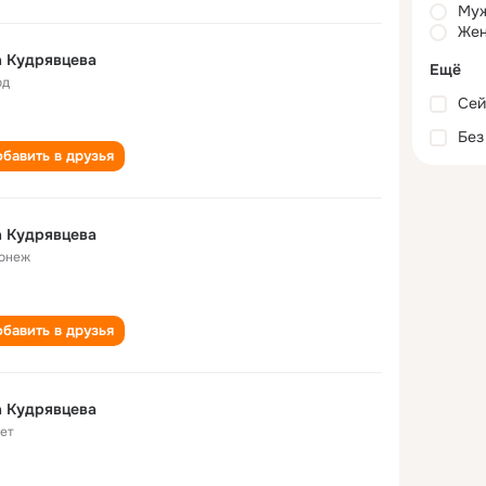
Му
Жен
а Кудрявцева
Ещё
од
Сей
Без
бавить в друзья
а Кудрявцева
онеж
бавить в друзья
а Кудрявцева
лет