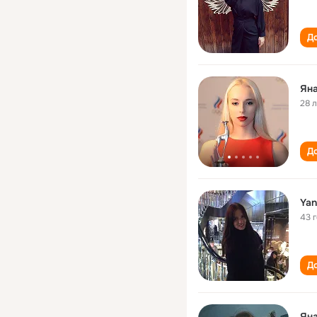
До
Ян
28 
До
Yan
43 
До
Ян