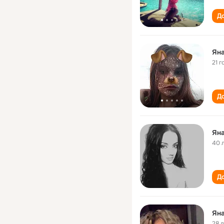
До
Ян
21 г
До
Ян
40 
До
Ян
28 