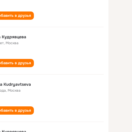
бавить в друзья
а Кудрявцева
лет
,
Москва
бавить в друзья
a Kudryavtseva
года
,
Москва
бавить в друзья
а Кудрявцева