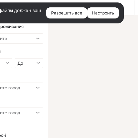
Войти
e-файлы должен ваш
Разрешить все
Настроить
Правая
колонка
проживания
т
бой