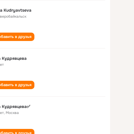
a Kudryavtseva
еверобайкальск
бавить в друзья
а Кудрявцева
лет
бавить в друзья
а Кудрявцева✅
лет
,
Москва
бавить в друзья