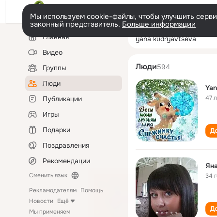
Мы используем cookie-файлы, чтобы улучшить сервис
законный представитель.
Больше информации
Левая
Поиск
Главная
yana kudryavts
колонка
по
людям
Видео
Люди
594
Группы
Люди
Yan
47 
Публикации
Игры
Подарки
До
Поздравления
Рекомендации
Ян
Сменить язык
34 
Рекламодателям
Помощь
Новости
Ещё
До
Мы применяем