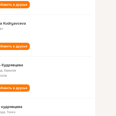
бавить в друзья
a Kudryavceva
ет
бавить в друзья
а Кудрявцева
од
,
Харьков
кола
бавить в друзья
 кудрявцева
года
,
Томск