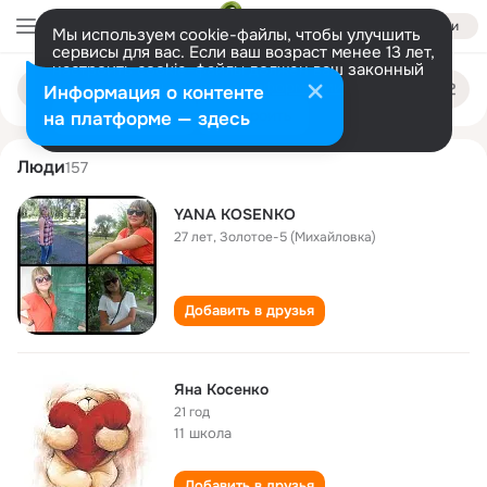
Войти
Мы используем cookie-файлы, чтобы улучшить
сервисы для вас. Если ваш возраст менее 13 лет,
настроить cookie-файлы должен ваш законный
yana kosenko
Поиск
представитель.
Больше информации
Информация о контенте
по
людям
Разрешить все
Настроить
на платформе — здесь
Люди
157
YANA KOSENKO
27 лет
,
Золотое-5 (Михайловка)
Добавить в друзья
Яна Косенко
21 год
11 школа
Добавить в друзья