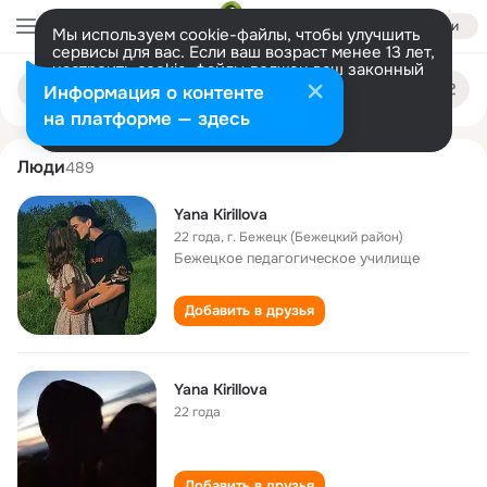
Войти
Мы используем cookie-файлы, чтобы улучшить
сервисы для вас. Если ваш возраст менее 13 лет,
настроить cookie-файлы должен ваш законный
yana kirillova
Поиск
представитель.
Больше информации
Информация о контенте
по
людям
Разрешить все
Настроить
на платформе — здесь
Люди
489
Yana Kirillova
22 года
,
г. Бежецк (Бежецкий район)
Бежецкое педагогическое училище
Добавить в друзья
Yana Kirillova
22 года
Добавить в друзья