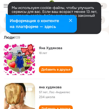
Войти
Мы используем cookie-файлы, чтобы улучшить
сервисы для вас. Если ваш возраст менее 13 лет,
настроить cookie-файлы должен ваш законный
yana khudyakova
Поиск
представитель.
Больше информации
Информация о контенте
по
людям
Разрешить все
Настроить
на платформе — здесь
Люди
109
Яна Худякова
18 лет
Добавить в друзья
яна худякова
57 лет
,
Лос-Анджелес
234 школа
Добавить в друзья