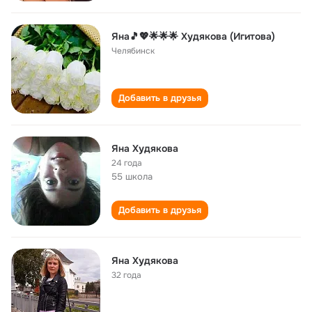
Яна🎵💖🌟🌟🌟 Худякова (Игитова)
Челябинск
Добавить в друзья
Яна Худякова
24 года
55 школа
Добавить в друзья
Яна Худякова
32 года