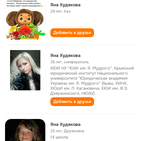
Яна Худякова
29 лет
,
Кез
Добавить в друзья
Яна Худякова
35 лет
,
симферополь
КЮИ НУ "ЮАУ им. Я. Мудрого", Крымский
юридический институт Национального
университета "Юридическая академия
Украины им. Я. Мудрого" (бывш. ХИНХ,
ХЮрИ им. Л. Кагановича, ХЮИ им. Ф.Э.
Дзержинсокго, НЮАУ)
Добавить в друзья
Яна Худякова
25 лет
,
Дружковка
14 школа