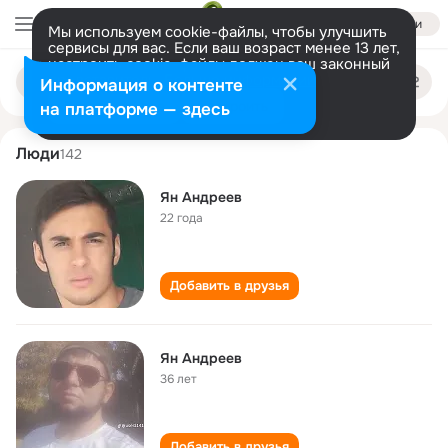
Войти
Мы используем cookie-файлы, чтобы улучшить
сервисы для вас. Если ваш возраст менее 13 лет,
настроить cookie-файлы должен ваш законный
yan andreev
Поиск
представитель.
Больше информации
Информация о контенте
по
людям
Разрешить все
Настроить
на платформе — здесь
Люди
142
Ян Андреев
22 года
Добавить в друзья
Ян Андреев
36 лет
Добавить в друзья