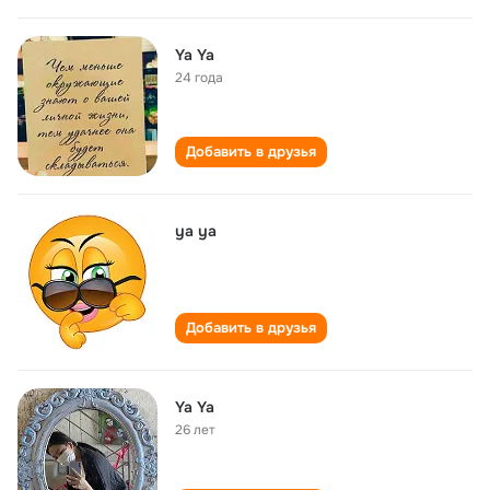
Ya Ya
24 года
Добавить в друзья
ya ya
Добавить в друзья
Ya Ya
26 лет