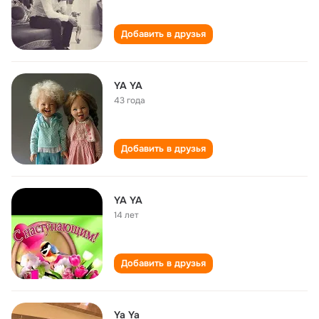
Добавить в друзья
YA YA
43 года
Добавить в друзья
YA YA
14 лет
Добавить в друзья
Ya Ya