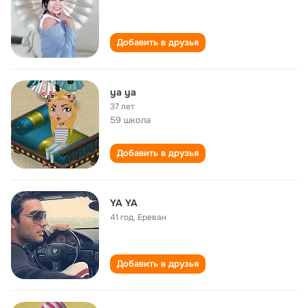
Добавить в друзья
ya ya
37 лет
59 школа
Добавить в друзья
YA YA
41 год
,
Ереван
Добавить в друзья