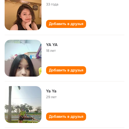
33 года
Добавить в друзья
YA YA
18 лет
Добавить в друзья
Ya Ya
29 лет
Добавить в друзья