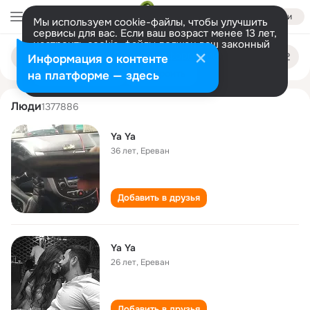
Войти
Мы используем cookie-файлы, чтобы улучшить
сервисы для вас. Если ваш возраст менее 13 лет,
настроить cookie-файлы должен ваш законный
ya ya
Поиск
представитель.
Больше информации
Информация о контенте
по
людям
Разрешить все
Настроить
на платформе — здесь
Люди
1377886
Ya Ya
36 лет
,
Ереван
Добавить в друзья
Ya Ya
26 лет
,
Ереван
Добавить в друзья