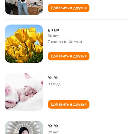
Добавить в друзья
ya ya
56 лет
7 школа (г. Химки)
Добавить в друзья
Ya Ya
33 года
Добавить в друзья
Ya Ya
29 лет