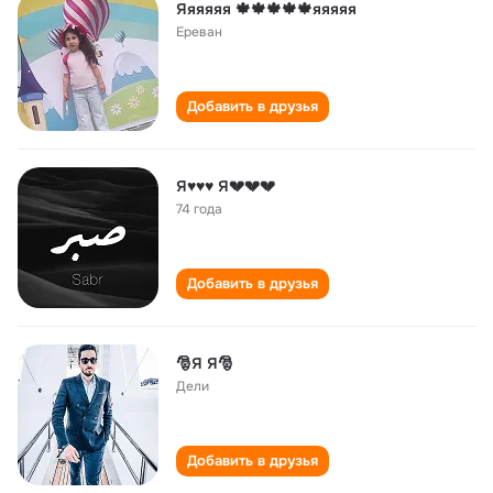
Яяяяяя 🍁🍁🍁🍁🍁яяяяя
Ереван
Добавить в друзья
Я♥️♥️♥️ Я💔💔💔
74 года
Добавить в друзья
🎅Я Я🎅
Дели
Добавить в друзья