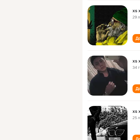
xs 
29 
До
xs 
34 
До
xs 
25 
До