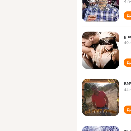
4 г
До
g x
40 
До
BM
44 
До
xs 