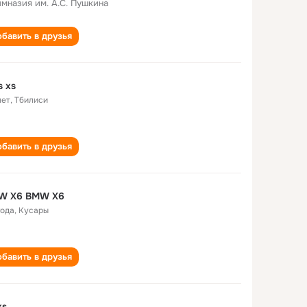
имназия им. А.С. Пушкина
бавить в друзья
s xs
лет
,
Тбилиси
бавить в друзья
W X6 BMW X6
года
,
Кусары
бавить в друзья
xs