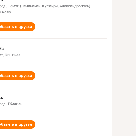
года
,
Гюмри (Ленинакан, Кумайри, Александрополь)
школа
бавить в друзья
Xs
ет
,
Кишинёв
бавить в друзья
xs
года
,
Тбилиси
бавить в друзья