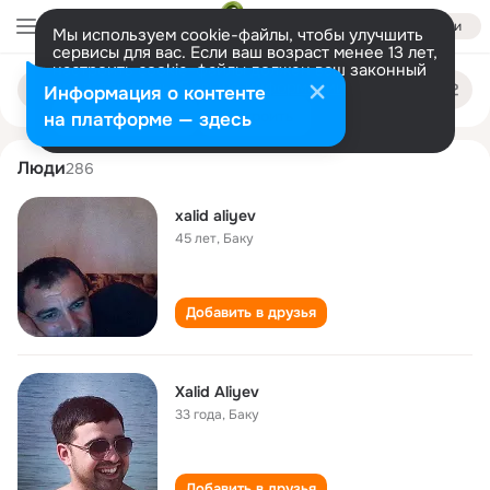
Войти
Мы используем cookie-файлы, чтобы улучшить
сервисы для вас. Если ваш возраст менее 13 лет,
настроить cookie-файлы должен ваш законный
xalid aliyev
Поиск
представитель.
Больше информации
Информация о контенте
по
людям
Разрешить все
Настроить
на платформе — здесь
Люди
286
xalid aliyev
45 лет
,
Баку
Добавить в друзья
Xalid Aliyev
33 года
,
Баку
Добавить в друзья