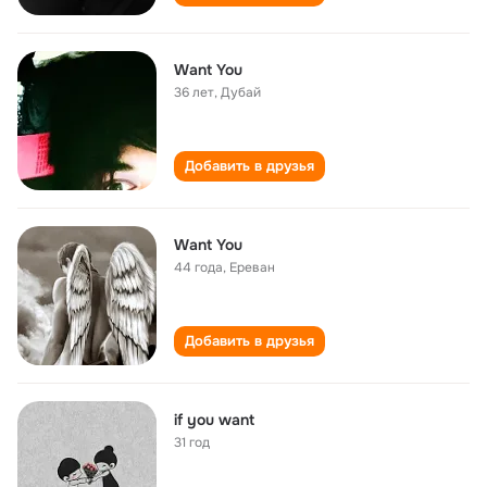
Want You
36 лет
,
Дубай
Добавить в друзья
Want You
44 года
,
Ереван
Добавить в друзья
if you want
31 год