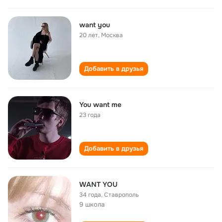
want you
20 лет
,
Москва
Добавить в друзья
You want me
23 года
Добавить в друзья
WANT YOU
34 года
,
Ставрополь
9 школа