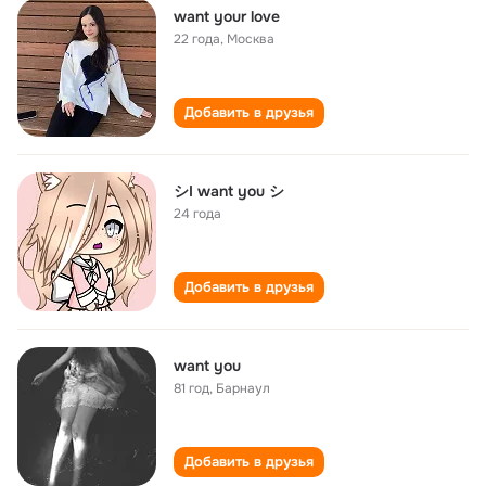
want your love
22 года
,
Москва
Добавить в друзья
シ︎I want you シ︎
24 года
Добавить в друзья
want you
81 год
,
Барнаул
Добавить в друзья