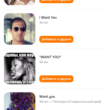
I Want You
35 лет
Добавить в друзья
*WANT YOU*
56 лет
Добавить в друзья
Want you
39 лет
,
г. Пятигорск (Ставропольский край)