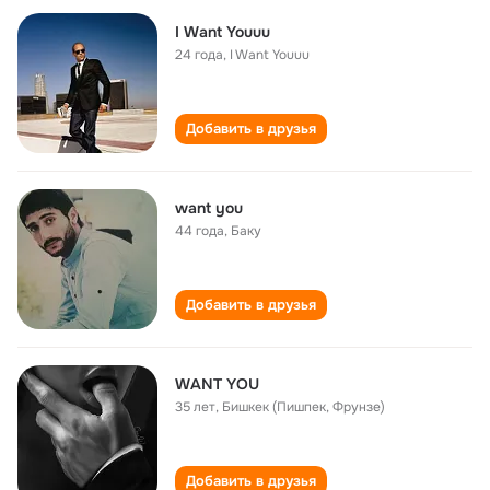
I Want Youuu
24 года
,
I Want Youuu
Добавить в друзья
want you
44 года
,
Баку
Добавить в друзья
WANT YOU
35 лет
,
Бишкек (Пишпек, Фрунзе)
Добавить в друзья