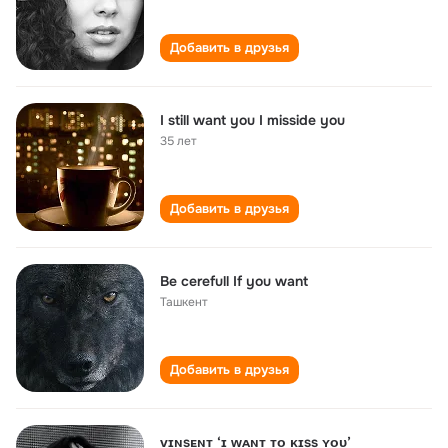
Добавить в друзья
I still want you I misside you
35 лет
Добавить в друзья
Be cerefull If you want
Ташкент
Добавить в друзья
ᴠɪɴsᴇɴᴛ ‘ɪ ᴡᴀɴᴛ ᴛᴏ ᴋɪss ʏᴏᴜ’