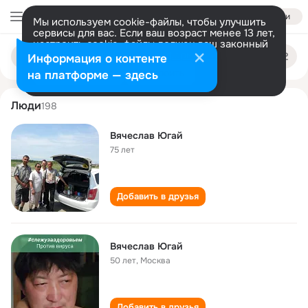
Войти
Мы используем cookie-файлы, чтобы улучшить
сервисы для вас. Если ваш возраст менее 13 лет,
настроить cookie-файлы должен ваш законный
vyacheslav yugay
Поиск
представитель.
Больше информации
Информация о контенте
по
людям
Разрешить все
Настроить
на платформе — здесь
Люди
198
Вячеслав Югай
75 лет
Добавить в друзья
Вячеслав Югай
50 лет
,
Москва
Добавить в друзья