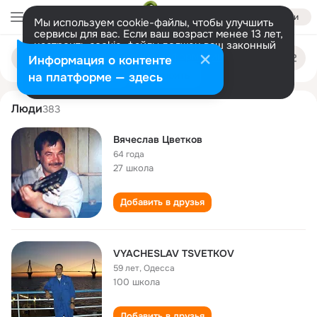
Войти
Мы используем cookie-файлы, чтобы улучшить
сервисы для вас. Если ваш возраст менее 13 лет,
настроить cookie-файлы должен ваш законный
vyacheslav tsvetkov
Поиск
представитель.
Больше информации
Информация о контенте
по
людям
Разрешить все
Настроить
на платформе — здесь
Люди
383
Вячеслав Цветков
64 года
27 школа
Добавить в друзья
VYACHESLAV TSVETKOV
59 лет
,
Одесса
100 школа
Добавить в друзья