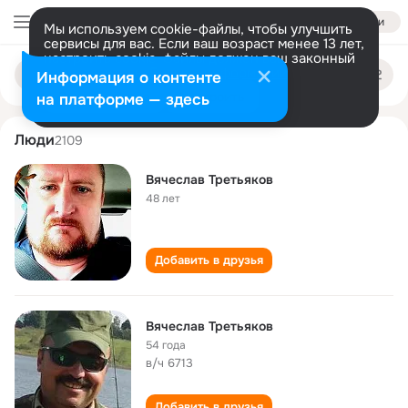
Войти
Мы используем cookie-файлы, чтобы улучшить
сервисы для вас. Если ваш возраст менее 13 лет,
настроить cookie-файлы должен ваш законный
vyacheslav tretyakov
Поиск
представитель.
Больше информации
Информация о контенте
по
людям
Разрешить все
Настроить
на платформе — здесь
Люди
2109
Вячеслав Третьяков
48 лет
Добавить в друзья
Вячеслав Третьяков
54 года
в/ч 6713
Добавить в друзья