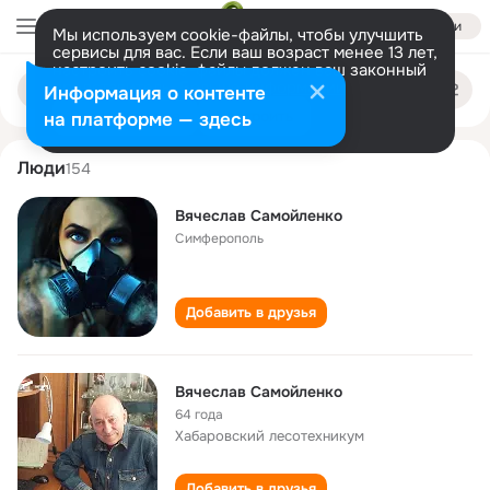
Войти
Мы используем cookie-файлы, чтобы улучшить
сервисы для вас. Если ваш возраст менее 13 лет,
настроить cookie-файлы должен ваш законный
vyacheslav samoylenko
Поиск
представитель.
Больше информации
Информация о контенте
по
людям
Разрешить все
Настроить
на платформе — здесь
Люди
154
Вячеслав Самойленко
Симферополь
Добавить в друзья
Вячеслав Самойленко
64 года
Хабаровский лесотехникум
Добавить в друзья