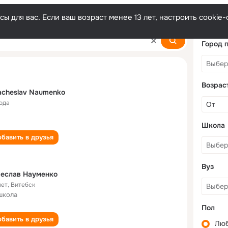
ы для вас. Если ваш возраст менее 13 лет, настроить cooki
menko
Город 
Возрас
cheslav Naumenko
года
Школа
бавить в друзья
Вуз
чеслав Науменко
лет
,
Витебск
школа
Пол
бавить в друзья
Лю