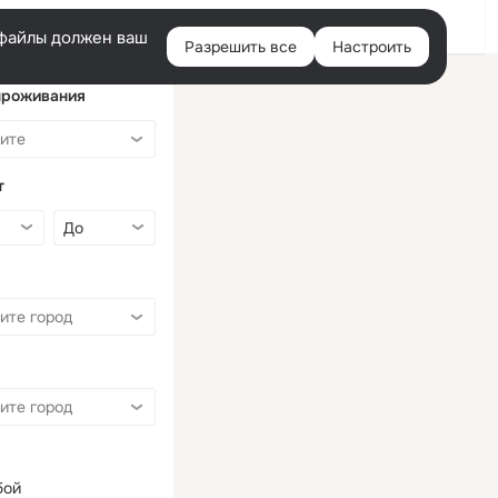
Войти
e-файлы должен ваш
Разрешить все
Настроить
Правая
колонка
проживания
т
бой