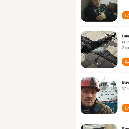
До
Вя
60 
2 ш
До
Вя
57 л
До
Вя