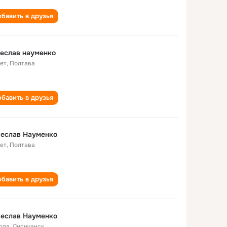
бавить в друзья
еслав науменко
лет
,
Полтава
бавить в друзья
чеслав Науменко
лет
,
Полтава
бавить в друзья
чеслав Науменко
года
,
Лисичанск