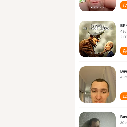
До
ВЯ
49 
2 П
До
Вя
41 г
До
Вя
30 