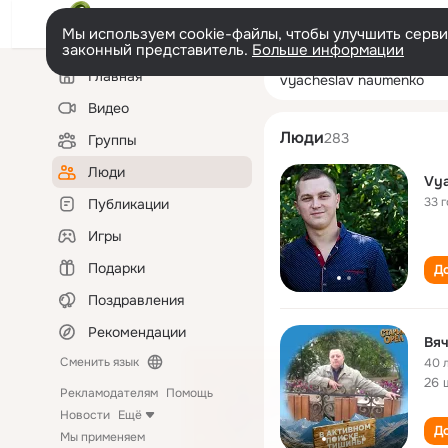
Мы используем cookie-файлы, чтобы улучшить сервис
законный представитель.
Больше информации
Левая
Поиск
Главная
vyacheslav nau
колонка
по
людям
Видео
Люди
283
Группы
Люди
Vya
33 
Публикации
Игры
Подарки
До
Поздравления
Рекомендации
Вя
Сменить язык
40 
26 
Рекламодателям
Помощь
Новости
Ещё
До
Мы применяем