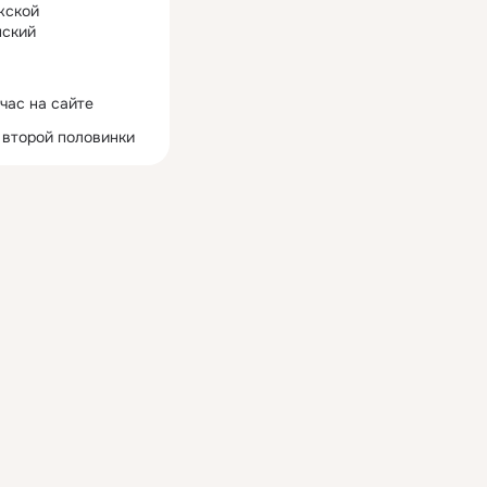
жской
ский
час на сайте
 второй половинки