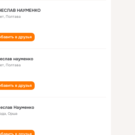
ЧЕСЛАВ НАУМЕНКО
лет
,
Полтава
бавить в друзья
еслав науменко
лет
,
Полтава
бавить в друзья
чеслав Науменко
года
,
Орша
бавить в друзья