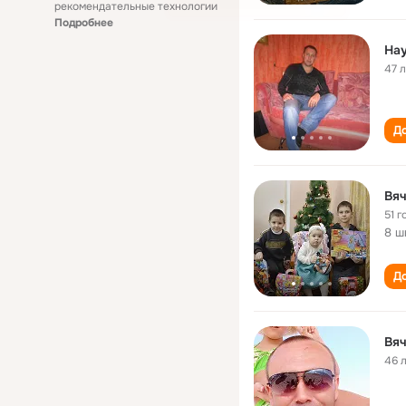
рекомендательные технологии
Подробнее
На
47 
До
Вя
51 г
8 ш
До
Вя
46 