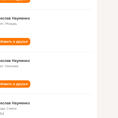
чеслав Науменко
лет
,
Мозырь
бавить в друзья
чеслав Науменко
лет
,
Ниолаев
бавить в друзья
чеслав Науменко
года
,
Смела
54