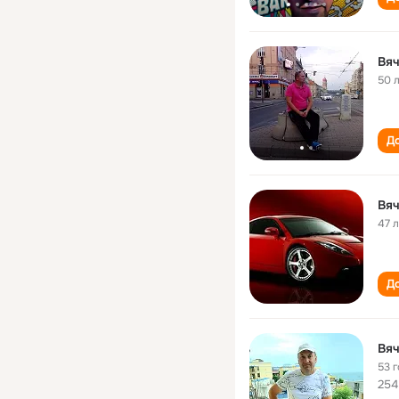
Вя
50 
До
Вя
47 
До
Вя
53 
254