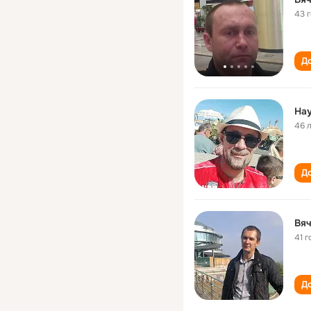
43 
До
На
46 
До
Вя
41 г
До