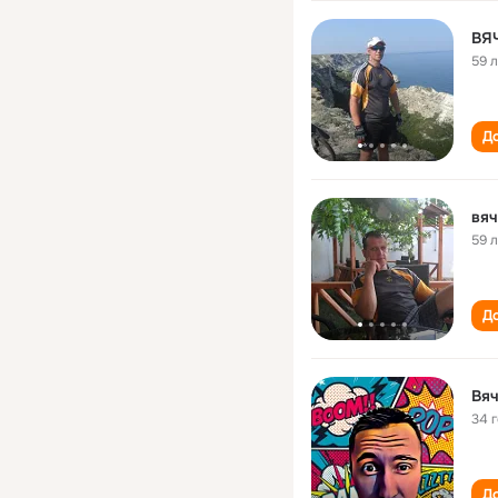
ВЯ
59 
До
вяч
59 
До
Вя
34 
До