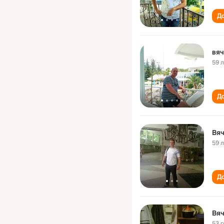
До
вяч
59 
До
Вя
59 
До
Вя
53 