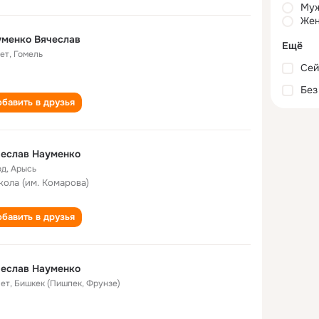
Му
Жен
уменко Вячеслав
Ещё
лет
,
Гомель
Сей
Без
бавить в друзья
чеслав Науменко
од
,
Арысь
кола (им. Комарова)
бавить в друзья
чеслав Науменко
лет
,
Бишкек (Пишпек, Фрунзе)