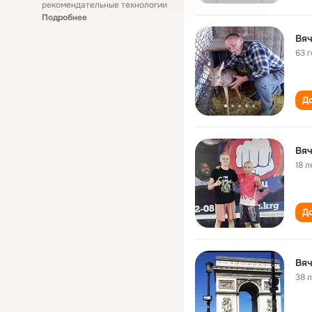
рекомендательные технологии
Подробнее
Вя
63 
До
Вя
18 л
До
Вя
38 