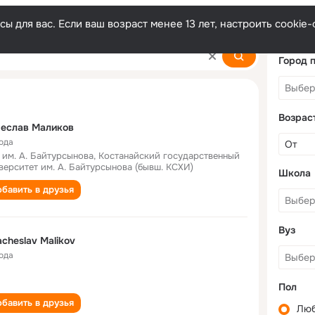
ы для вас. Если ваш возраст менее 13 лет, настроить cooki
kov
Город 
Возрас
чеслав Маликов
года
 им. А. Байтурсынова, Костанайский государственный
верситет им. А. Байтурсынова (бывш. КСХИ)
Школа
бавить в друзья
Вуз
cheslav Malikov
года
Пол
бавить в друзья
Лю