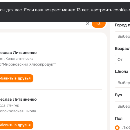
ы для вас. Если ваш возраст менее 13 лет, настроить cooki
nenko
Город 
Возрас
еслав Литвиненко
лет
,
Константиновка
"Мироновский Хлебопродукт"
Школа
бавить в друзья
Вуз
еслав Литвиненко
года
,
Ленгер
опокровская школа
Пол
бавить в друзья
Лю