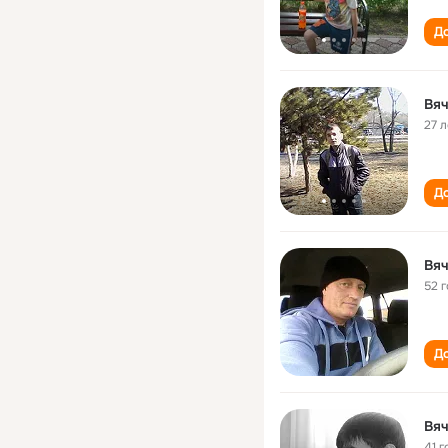
До
Вяч
27 л
До
Вяч
52 
До
Вяч
41 г