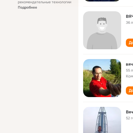
рекомендательные технологии
Подробнее
ВЯ
36 
До
вяч
55 
Ком
До
Вяч
52 