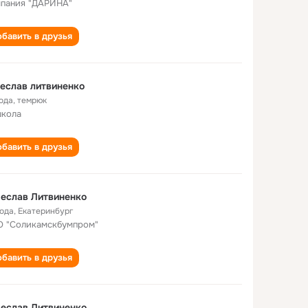
пания "ДАРИНА"
бавить в друзья
еслав литвиненко
года
,
темрюк
школа
бавить в друзья
еслав Литвиненко
года
,
Екатеринбург
 "Соликамскбумпром"
бавить в друзья
еслав Литвиненко