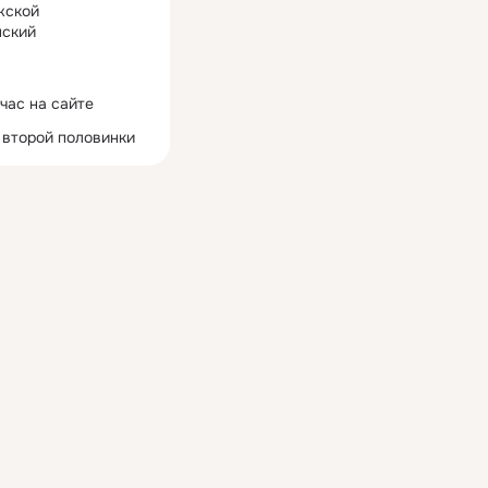
жской
ский
час на сайте
 второй половинки