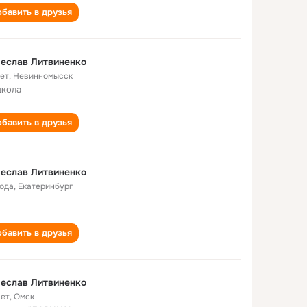
бавить в друзья
еслав Литвиненко
лет
,
Невинномысск
школа
бавить в друзья
еслав Литвиненко
года
,
Екатеринбург
бавить в друзья
еслав Литвиненко
лет
,
Омск