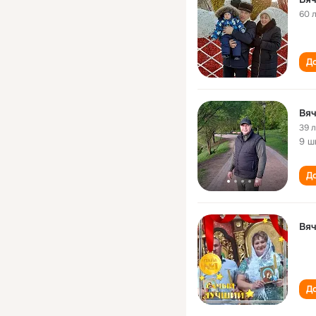
60 
До
Вяч
39 
9 ш
До
Вяч
До