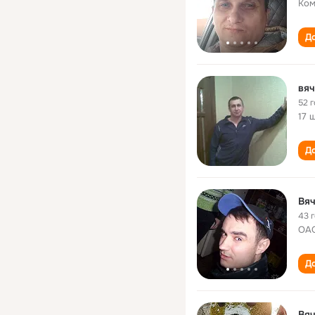
Ком
До
вяч
52 
17 
До
Вяч
43 
ОАО
До
Вяч