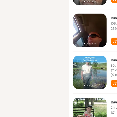
Вяч
105 
269
До
Вяч
80 
ТГМ
(бы
До
Вяч
21 г
67 