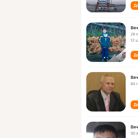
До
Вяч
28 
12 
До
Вяч
84 
До
Вяч
50 