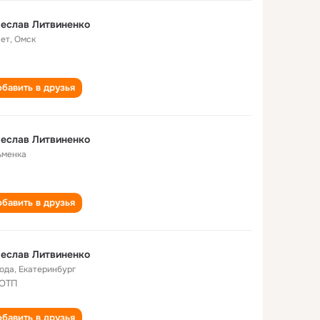
еслав Литвиненко
лет
,
Омск
бавить в друзья
еслав Литвиненко
ьменка
бавить в друзья
еслав Литвиненко
года
,
Екатеринбург
 ОТП
бавить в друзья