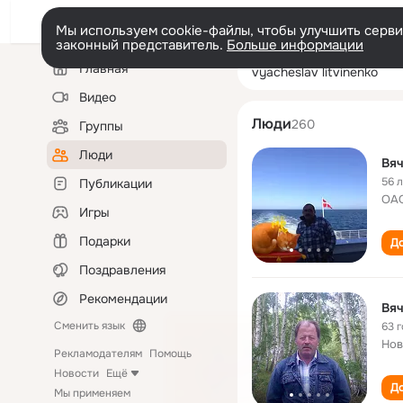
Мы используем cookie-файлы, чтобы улучшить сервис
законный представитель.
Больше информации
Левая
Поиск
Главная
vyacheslav litvi
колонка
по
людям
Видео
Люди
260
Группы
Люди
Вяч
56 
Публикации
ОАО
Игры
Подарки
До
Поздравления
Рекомендации
Вяч
Сменить язык
63 
Нов
Рекламодателям
Помощь
Новости
Ещё
До
Мы применяем