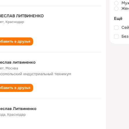
Му
Жен
ЧЕСЛАВ ЛИТВИНЕНКО
Ещё
лет
,
Краснодар
Сей
Без
бавить в друзья
еслав литвиненко
лет
,
Москва
сомольский индустриальный техникум
бавить в друзья
еслав Литвиненко
года
,
Краснодар