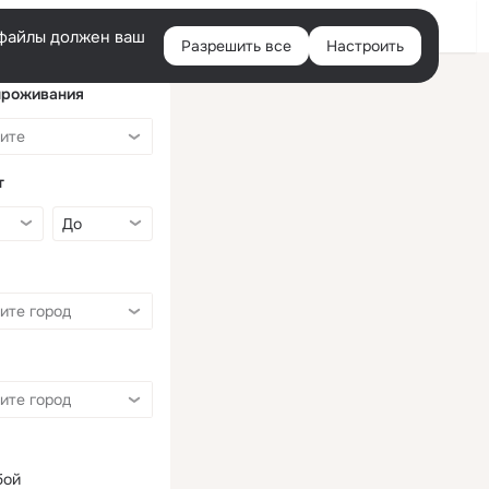
Войти
e-файлы должен ваш
Разрешить все
Настроить
Правая
колонка
проживания
т
бой