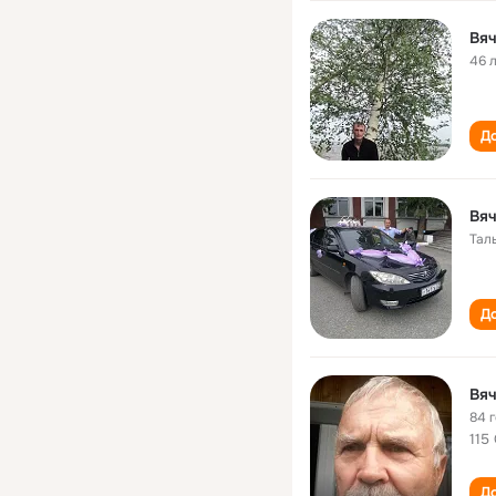
Вяч
46 
До
Вяч
Тал
До
Вяч
84 
115
До