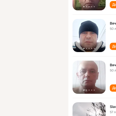
До
Вя
50 
До
Вя
50 
До
Sla
57 л