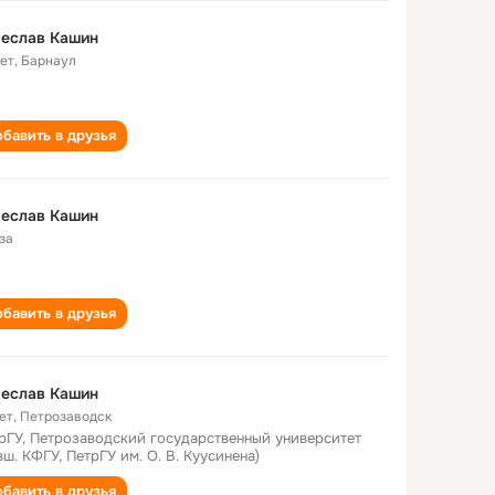
чеслав Кашин
лет
,
Барнаул
бавить в друзья
чеслав Кашин
за
бавить в друзья
чеслав Кашин
ет
,
Петрозаводск
рГУ, Петрозаводский государственный университет
вш. КФГУ, ПетрГУ им. О. В. Куусинена)
бавить в друзья