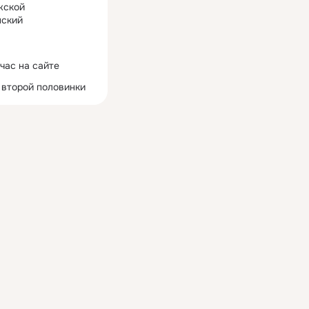
жской
ский
час на сайте
 второй половинки