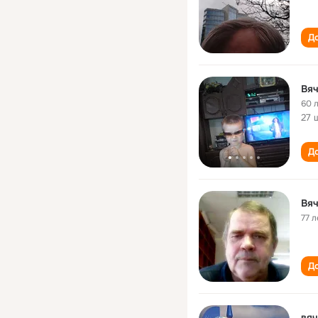
До
Вя
60 
27 
До
Вя
77 л
До
вяч