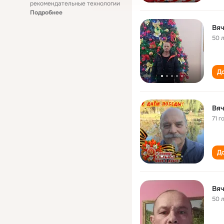
рекомендательные технологии
Подробнее
Вя
50 
До
Вя
71 г
До
Вя
50 