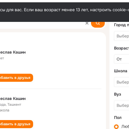
ы для вас. Если ваш возраст менее 13 лет, настроить cooki
in
Город 
Возрас
чеслав Кашин
лет
Школа
бавить в друзья
Вуз
чеслав Кашин
года
,
Ташкент
школа
Пол
бавить в друзья
Лю