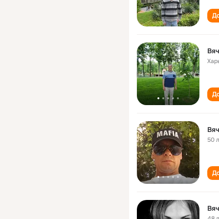
До
Вя
Хар
До
Вя
50 
До
Вя
48 