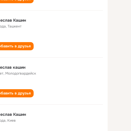
чеслав Кашин
года
,
Ташкент
бавить в друзья
еслав кашин
ет
,
Молодогвардейск
бавить в друзья
чеслав Кашин
года
,
Киев