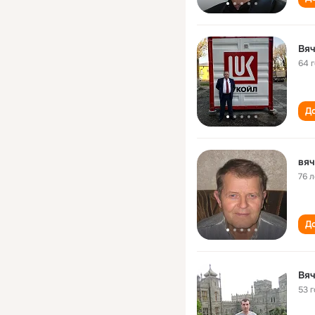
Вя
64 
До
вяч
76 л
До
Вя
53 