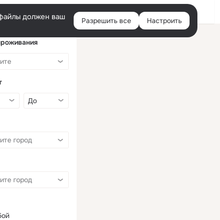
Войти
e-файлы должен ваш
Разрешить все
Настроить
Правая
колонка
проживания
т
бой