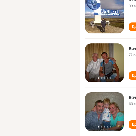
33 
До
Вя
77 л
До
Вя
63 
До