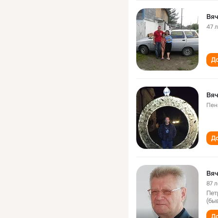
Вя
47 
До
Вя
Пен
До
Вя
87 л
Пет
(бы
До