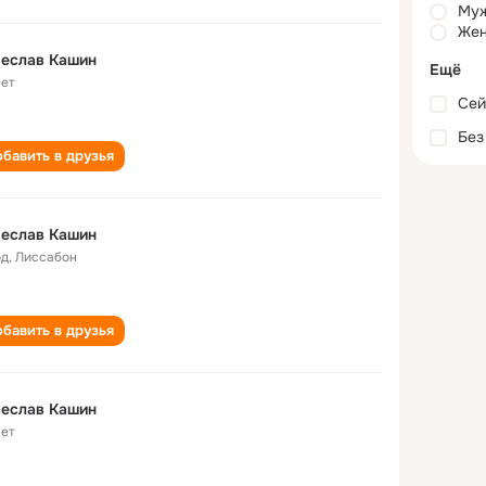
Му
Жен
чеслав Кашин
Ещё
лет
Сей
Без
бавить в друзья
чеслав Кашин
од
,
Лиссабон
бавить в друзья
чеслав Кашин
лет