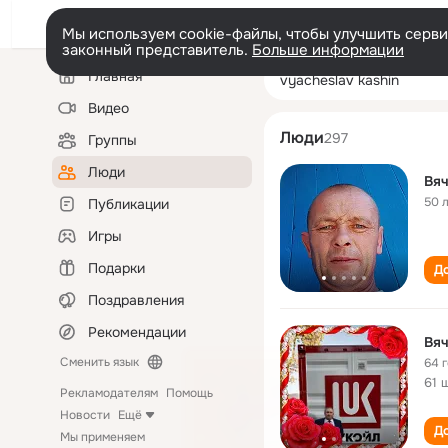
Мы используем cookie-файлы, чтобы улучшить сервис
законный представитель.
Больше информации
Левая
Поиск
Главная
vyacheslav kash
колонка
по
людям
Видео
Люди
297
Группы
Люди
Вя
50 
Публикации
Игры
Подарки
До
Поздравления
Рекомендации
Вя
Сменить язык
64 
61 
Рекламодателям
Помощь
Новости
Ещё
До
Мы применяем