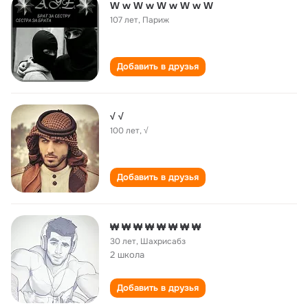
W w W w W w W w W
107 лет
,
Париж
Добавить в друзья
√ √
100 лет
,
√
Добавить в друзья
₩ ₩ ₩ ₩ ₩ ₩ ₩ ₩
30 лет
,
Шахрисабз
2 школа
Добавить в друзья