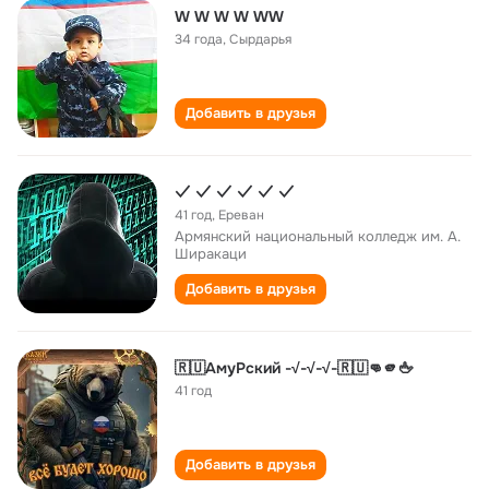
W W W W WW
34 года
,
Сырдарья
Добавить в друзья
✓ ✓ ✓ ✓ ✓ ✓
41 год
,
Ереван
Армянский национальный колледж им. А.
Ширакаци
Добавить в друзья
🇷🇺АмуРский -√-√-√-🇷🇺👊🫵🖕
41 год
Добавить в друзья