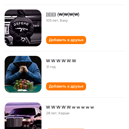
))))))) (₩(₩(₩(₩)
105 лет
,
Баку
Добавить в друзья
W W W W W W
31 год
Добавить в друзья
W W W W W w w w w w
28 лет
,
Карши