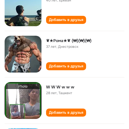
40 лет
,
Ереван
Добавить в друзья
❦★Рома★❦ (₩)(₩)(₩)
37 лет
,
Днестровск
Добавить в друзья
W W W w w w
28 лет
,
Ташкент
Добавить в друзья