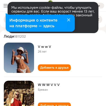
Войти
Мы используем cookie-файлы, чтобы улучшить
сервисы для вас. Если ваш возраст менее 13 лет,
настроить cookie-файлы должен ваш законный
vvv vv
Поиск
представитель.
Больше информации
Информация о контенте
по
людям
Разрешить все
Настроить
на платформе — здесь
Люди
1811202
V w w V
26 лет
Добавить в друзья
W W W V V V
Ереван
Добавить в друзья