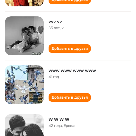
vvv vv
35 лет
,
v
Добавить в друзья
www www www www
41 год
Добавить в друзья
W W W W
42 года
,
Ереван