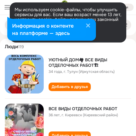
Войти
Мы используем cookie-файлы, чтобы улучшить
сервисы для вас. Если ваш возраст менее 13 лет,
настроить cookie-файлы должен ваш законный
vse otdelochnykh
Поиск
представитель.
Больше информации
Информация о контенте
по
людям
Разрешить все
Настроить
на платформе — здесь
Люди
119
УЮТНЫЙ ДОМ🏘 ВСЕ ВИДЫ
ОТДЕЛОЧНЫХ РАБОТ🏗
34 года
,
г. Тулун (Иркутская область)
Добавить в друзья
ВСЕ ВИДЫ ОТДЕЛОЧНЫХ РАБОТ
36 лет
,
г. Киреевск (Киреевский район)
Добавить в друзья