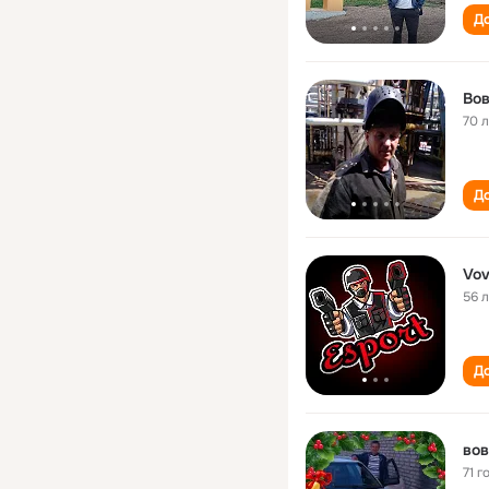
До
Во
70 
До
Vov
56 
До
вов
71 г