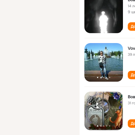
14 л
9 ш
До
Vov
39 
До
Во
31 г
До