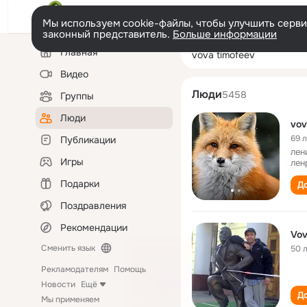
Мы используем cookie-файлы, чтобы улучшить сервис
законный представитель.
Больше информации
Левая
Поиск
Главная
vova timofeev
колонка
по
людям
Видео
Люди
5458
Группы
Люди
vov
69 
Публикации
лен
Игры
лен
Подарки
До
Поздравления
Рекомендации
Vov
Сменить язык
50 
Рекламодателям
Помощь
Новости
Ещё
До
Мы применяем