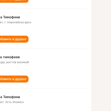
ва Тимофеев
ет
,
г. Новочебоксарск
бавить в друзья
а тимофеев
года
,
ростов великий
бавить в друзья
ва Тимофеев
лет
,
Усть-Илимск