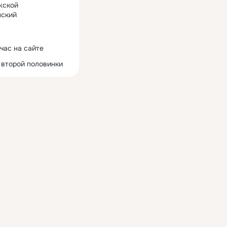
жской
ский
час на сайте
 второй половинки