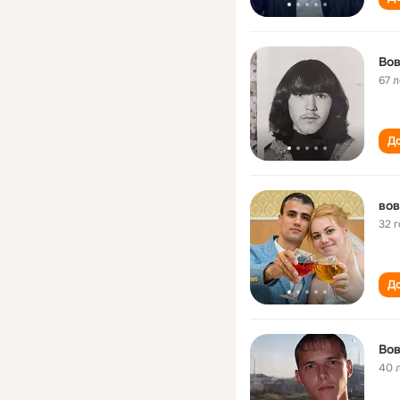
Во
67 л
До
вов
32 
До
Во
40 