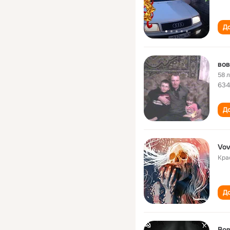
До
вов
58 
634
До
Vov
Кра
До
Вов