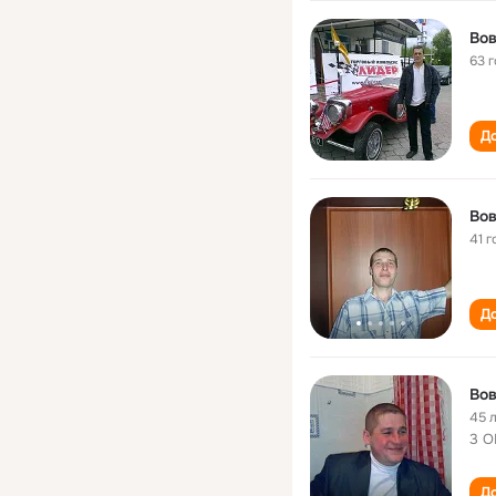
Во
63 
До
Во
41 г
До
Во
45 
3 О
До