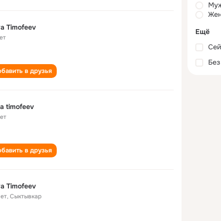
Му
Жен
a Timofeev
Ещё
ет
Сей
Без
бавить в друзья
a timofeev
лет
бавить в друзья
a Timofeev
лет
,
Сыктывкар