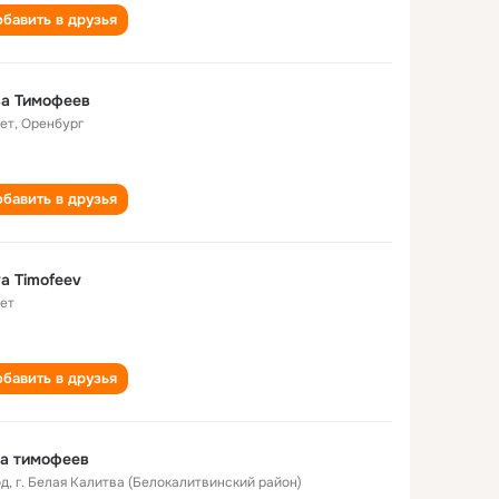
бавить в друзья
ва Тимофеев
лет
,
Оренбург
бавить в друзья
a Timofeev
лет
бавить в друзья
а тимофеев
од
,
г. Белая Калитва (Белокалитвинский район)