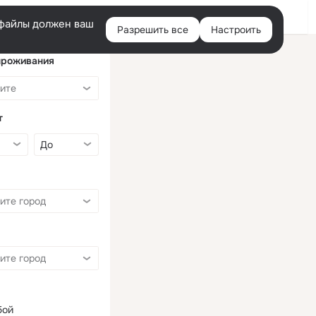
Войти
e-файлы должен ваш
Разрешить все
Настроить
Правая
колонка
проживания
т
бой