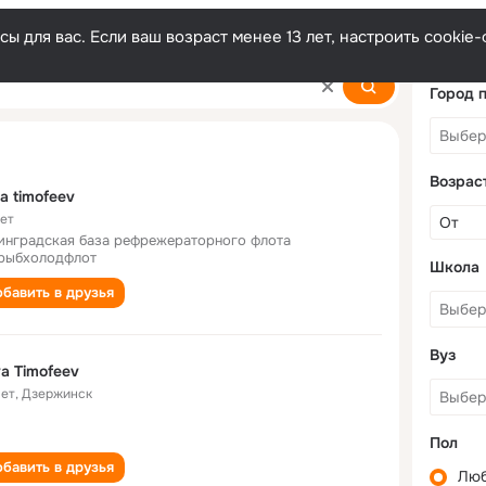
ы для вас. Если ваш возраст менее 13 лет, настроить cooki
Город 
Возрас
a timofeev
лет
инградская база рефрежераторного флота
рыбхолодфлот
Школа
бавить в друзья
Вуз
a Timofeev
лет
,
Дзержинск
Пол
бавить в друзья
Лю