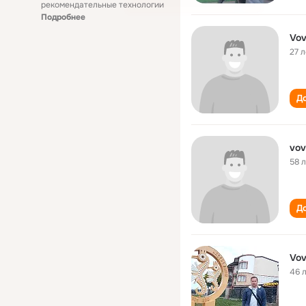
рекомендательные технологии
Подробнее
Vov
27 л
До
vov
58 
До
Vov
46 