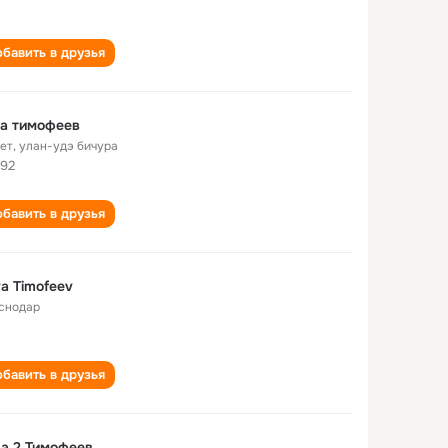
бавить в друзья
а тимофеев
лет
,
улан-удэ бичура
92
бавить в друзья
a Timofeev
снодар
бавить в друзья
а 2 Тимофеев