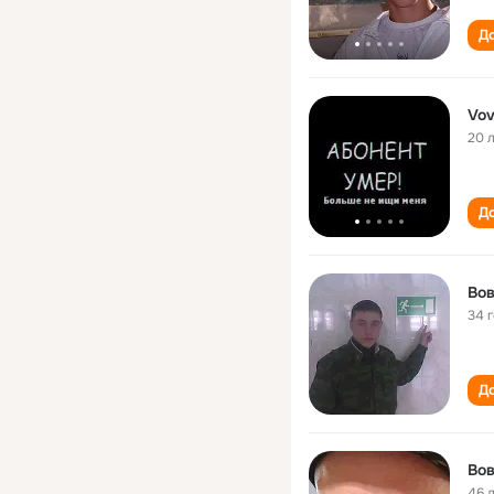
До
Vo
20 
До
Во
34 
До
Во
46 