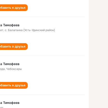
бавить в друзья
va Тимофеев
лет
,
с. Балаганка (Усть-Удинский район)
бавить в друзья
вa Тимофeeв
года
,
Чeбоксaры
бавить в друзья
ва Тимофеев
лет