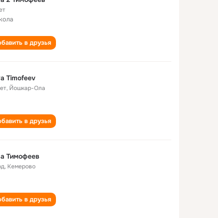
ет
кола
бавить в друзья
a Timofeev
лет
,
Йошкар-Ола
бавить в друзья
ва Тимофеев
од
,
Кемерово
бавить в друзья