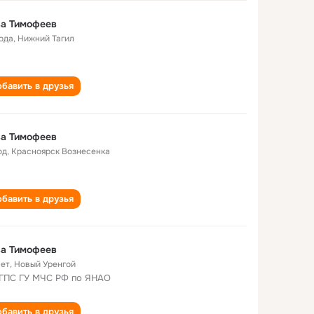
ва Тимофеев
года
,
Нижний Тагил
бавить в друзья
ва Тимофеев
од
,
Красноярск Вознесенка
бавить в друзья
ва Тимофеев
лет
,
Новый Уренгой
ГПС ГУ МЧС РФ по ЯНАО
бавить в друзья