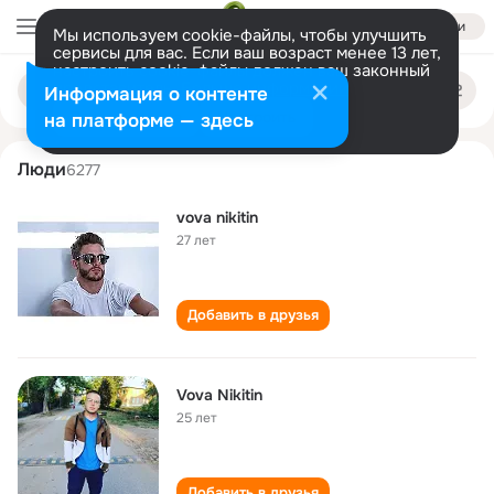
Войти
Мы используем cookie-файлы, чтобы улучшить
сервисы для вас. Если ваш возраст менее 13 лет,
настроить cookie-файлы должен ваш законный
vova nikitin
Поиск
представитель.
Больше информации
Информация о контенте
по
людям
Разрешить все
Настроить
на платформе — здесь
Люди
6277
vova nikitin
27 лет
Добавить в друзья
Vova Nikitin
25 лет
Добавить в друзья