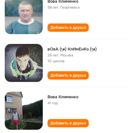
Вова Клименко
58 лет
,
Георгиевск
Добавить в друзья
вОвА (•̪●) КлИмЕнКо (•̪●)
26 лет
,
Москва
10 школа
Добавить в друзья
Вова Клименко
41 год
Добавить в друзья