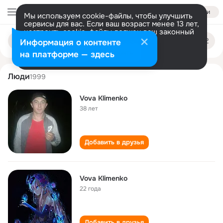
Войти
Мы используем cookie-файлы, чтобы улучшить
сервисы для вас. Если ваш возраст менее 13 лет,
настроить cookie-файлы должен ваш законный
vova klimenko
Поиск
представитель.
Больше информации
Информация о контенте
по
людям
Разрешить все
Настроить
на платформе — здесь
Люди
1999
Vova Klimenko
38 лет
Добавить в друзья
Vova Klimenko
22 года
Добавить в друзья