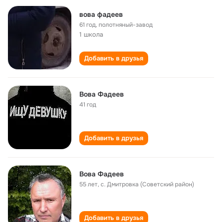
вова фадеев
61 год
,
полотняный-завод
1 школа
Добавить в друзья
Вова Фадеев
41 год
Добавить в друзья
Вова Фадеев
55 лет
,
с. Дмитровка (Советский район)
Добавить в друзья