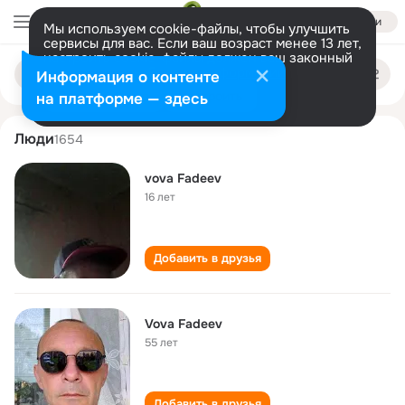
Войти
Мы используем cookie-файлы, чтобы улучшить
сервисы для вас. Если ваш возраст менее 13 лет,
настроить cookie-файлы должен ваш законный
vova fadeev
Поиск
представитель.
Больше информации
Информация о контенте
по
людям
Разрешить все
Настроить
на платформе — здесь
Люди
1654
vova Fadeev
16 лет
Добавить в друзья
Vova Fadeev
55 лет
Добавить в друзья