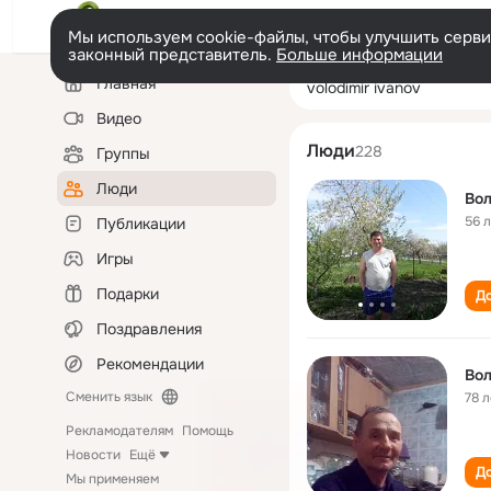
Мы используем cookie-файлы, чтобы улучшить сервис
законный представитель.
Больше информации
Левая
Поиск
Главная
volodimir іvanov
колонка
по
людям
Видео
Люди
228
Группы
Люди
Вол
56 
Публикации
Игры
Подарки
До
Поздравления
Рекомендации
Вол
Сменить язык
78 л
Рекламодателям
Помощь
Новости
Ещё
До
Мы применяем