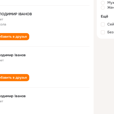
Му
Жен
ЛОДИМИР ІВАНОВ
Ещё
лет
Сей
кола
Без
бавить в друзья
одимир Іванов
лет
бавить в друзья
одимир Іванов
лет