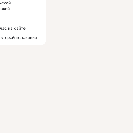
жской
ский
час на сайте
 второй половинки