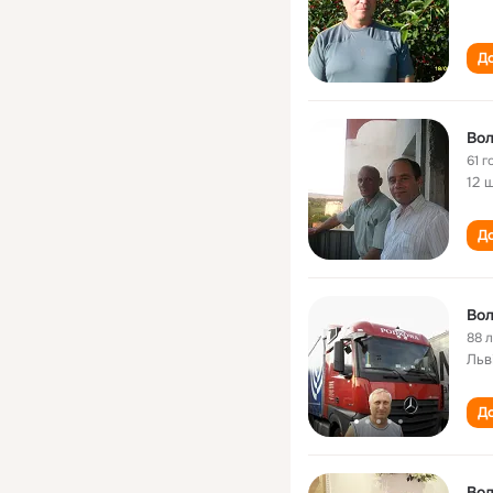
До
Вол
61 г
12 
До
Вол
88 
Льв
До
Вол