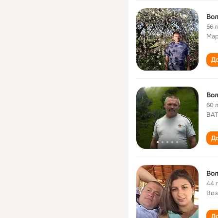
Вол
56 
Мар
До
Вол
60 
ВАТ
До
Вол
44 
Воз
До