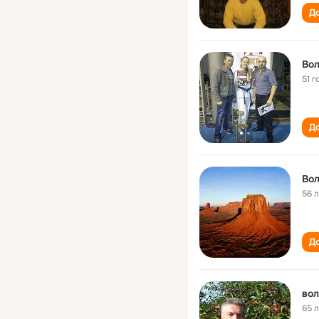
До
Вол
51 г
До
Вол
56 
До
вол
65 