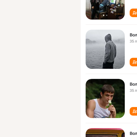
До
Во
35 
До
Во
35 
До
Вол