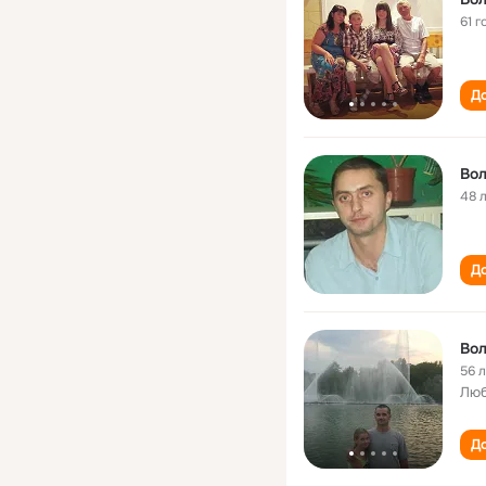
61 г
До
Вол
48 
До
Вол
56 
Люб
До