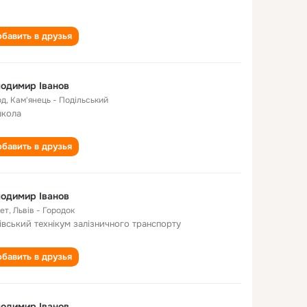
бавить в друзья
одимир Іванов
од
,
Кам'янець - Подільський
школа
бавить в друзья
одимир Іванов
лет
,
Львів - Городок
івський технікум залізничного транспорту
бавить в друзья
одимир Іванов