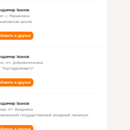
одимир Іванов
лет
,
с. Марьяновка
ьяновская школа
бавить в друзья
одимир Іванов
лет
,
пгт. Добровеличковка
 "Укргидроенерго"
бавить в друзья
одимир Іванов
года
,
пгт. Врадиевка
несенский государственный аграрный техникум
бавить в друзья