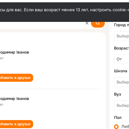
ы для вас. Если ваш возраст менее 13 лет, настроить cooki
Город 
Возрас
одимир Іванов
лет
Школа
бавить в друзья
Вуз
одимир Іванов
ет
Пол
бавить в друзья
Лю