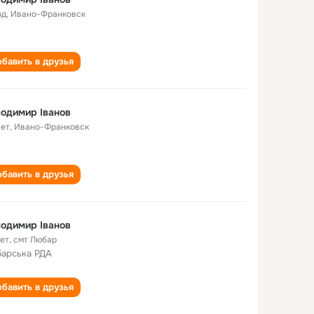
од
,
Ивано-Франковск
бавить в друзья
одимир Іванов
лет
,
Ивано-Франковск
бавить в друзья
одимир Іванов
лет
,
смт Любар
арська РДА
бавить в друзья