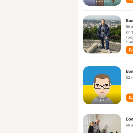
Вол
59 
КГП
гос
Вин
До
Вол
52 
До
Вол
68 