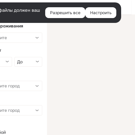
Войти
e-файлы должен ваш
Разрешить все
Настроить
Правая
колонка
проживания
т
бой