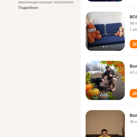
рекомендательные технологии
Подробнее
ВО
58 
1 ш
До
Вол
40 
До
Вол
36 