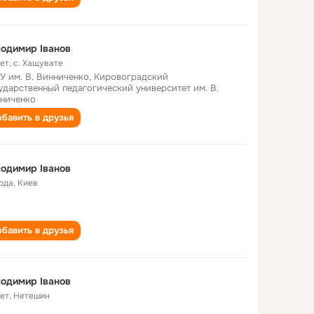
одимир Іванов
лет
,
с. Хащувате
У им. В. Винниченко, Кировоградский
ударственный педагогический университет им. В.
ниченко
бавить в друзья
одимир Іванов
года
,
Киев
бавить в друзья
одимир Іванов
лет
,
Нетешин