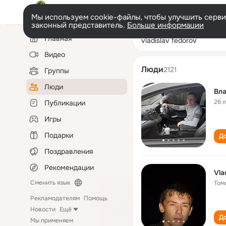
Мы используем cookie-файлы, чтобы улучшить сервис
законный представитель.
Больше информации
Левая
Поиск
Главная
vladislav fedoro
колонка
по
людям
Видео
Люди
2121
Группы
Люди
Вл
26 
Публикации
Игры
Подарки
До
Поздравления
Рекомендации
Vla
Сменить язык
Том
Рекламодателям
Помощь
Новости
Ещё
До
Мы применяем