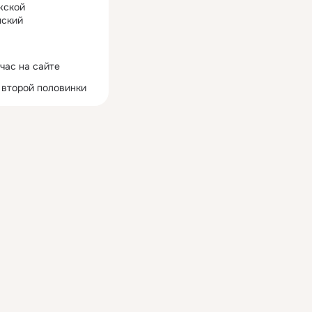
жской
ский
час на сайте
 второй половинки