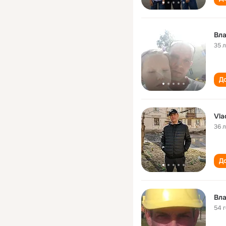
Вл
35 
До
Vla
36 
До
Вл
54 