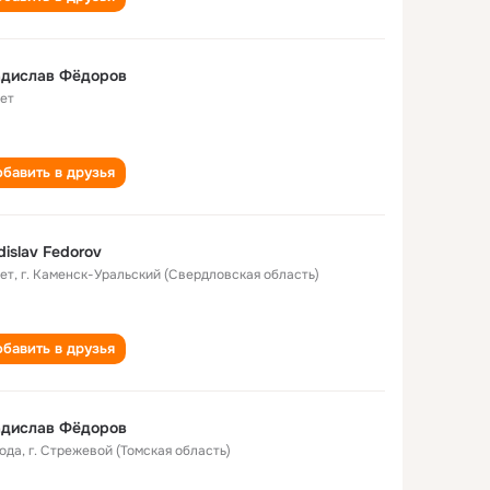
адислав Фёдоров
лет
бавить в друзья
dislav Fedorov
лет
,
г. Каменск-Уральский (Свердловская область)
бавить в друзья
адислав Фëдоров
года
,
г. Стрежевой (Томская область)