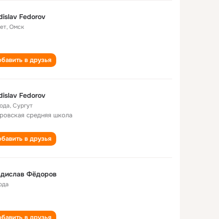
dislav Fedorov
лет
,
Омск
бавить в друзья
dislav Fedorov
года
,
Сургут
ровская cредняя школа
бавить в друзья
адислав Фёдоров
ода
бавить в друзья