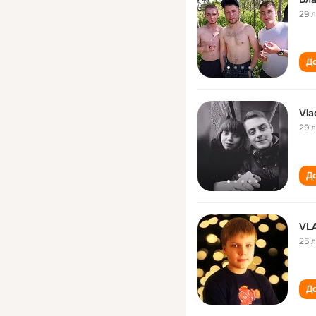
29 
До
Vla
29 
До
VL
25 
До