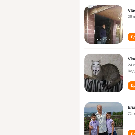
Vla
29 
До
Vla
24 
Кед
До
Вл
72 г
До