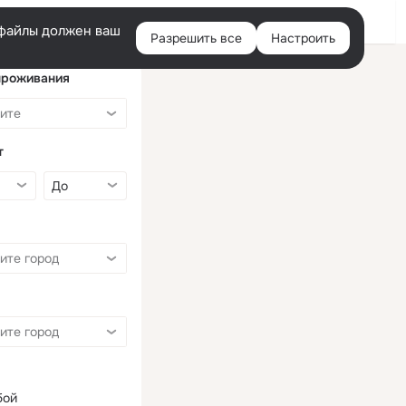
Войти
e-файлы должен ваш
Разрешить все
Настроить
Правая
колонка
проживания
т
бой