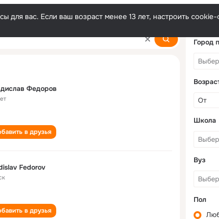
ы для вас. Если ваш возраст менее 13 лет, настроить cooki
v
Город 
Возрас
адислав Федоров
лет
Школа
бавить в друзья
Вуз
dislav Fedorov
ск
Пол
бавить в друзья
Лю