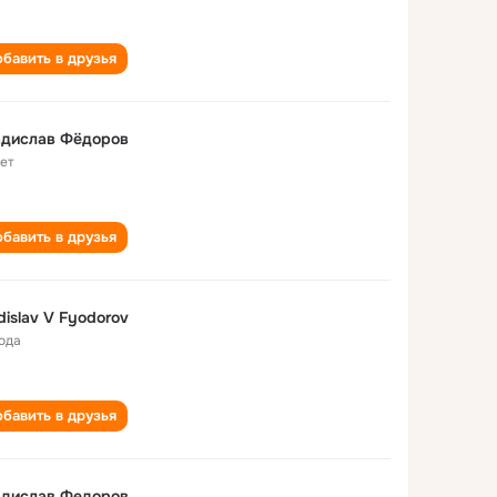
бавить в друзья
адислав Фёдоров
лет
бавить в друзья
dislav V Fyodorov
года
бавить в друзья
адислав Федоров