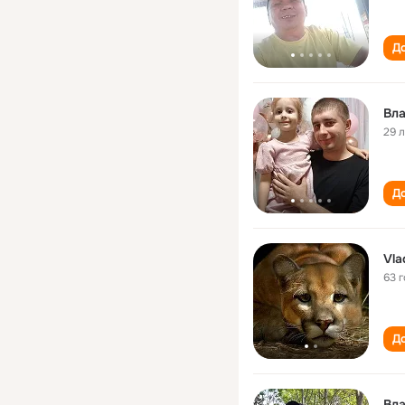
До
Вл
29 
До
Vla
63 
До
Вл