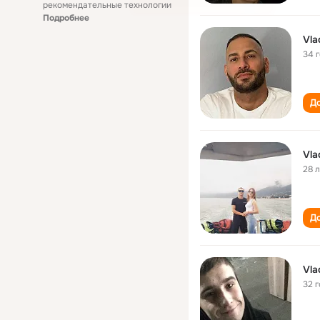
рекомендательные технологии
Подробнее
Vla
34 
До
Vla
28 
До
Vla
32 