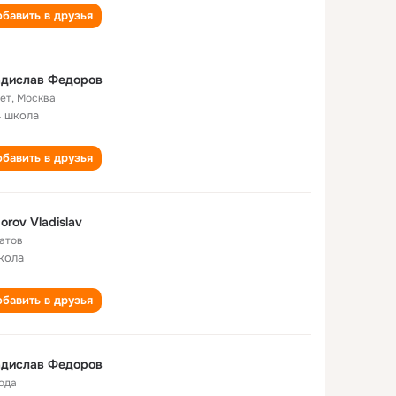
бавить в друзья
адислав Федоров
лет
,
Москва
 школа
бавить в друзья
orov Vladislav
атов
кола
бавить в друзья
адислав Федоров
года