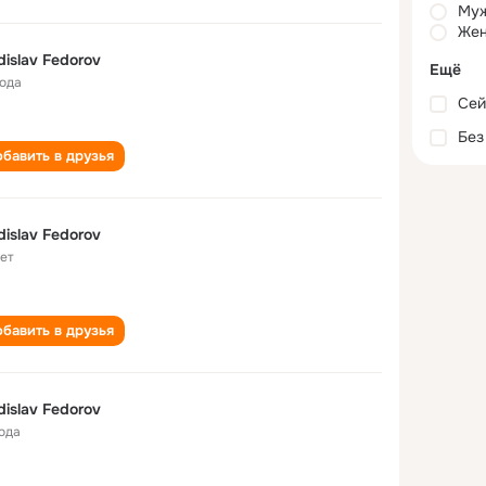
Му
Жен
dislav Fedorov
Ещё
года
Сей
Без
бавить в друзья
dislav Fedorov
лет
бавить в друзья
dislav Fedorov
года