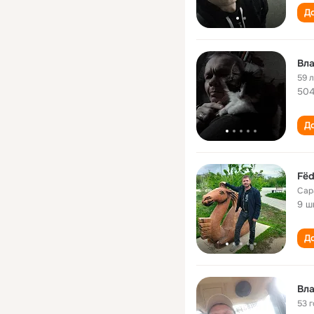
До
Вл
59 
504
До
Fёd
Сар
9 ш
До
Вл
53 