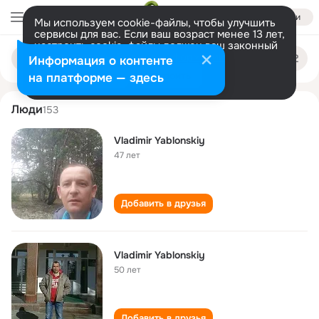
Войти
Мы используем cookie-файлы, чтобы улучшить
сервисы для вас. Если ваш возраст менее 13 лет,
настроить cookie-файлы должен ваш законный
vladimir yablonskiy
Поиск
представитель.
Больше информации
Информация о контенте
по
людям
Разрешить все
Настроить
на платформе — здесь
Люди
153
Vladimir Yablonskiy
47 лет
Добавить в друзья
Vladimir Yablonskiy
50 лет
Добавить в друзья