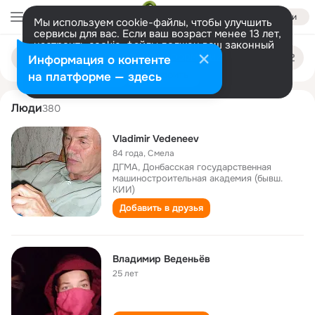
Войти
Мы используем cookie-файлы, чтобы улучшить
сервисы для вас. Если ваш возраст менее 13 лет,
настроить cookie-файлы должен ваш законный
vladimir vedeneev
Поиск
представитель.
Больше информации
Информация о контенте
по
людям
Разрешить все
Настроить
на платформе — здесь
Люди
380
Vladimir Vedeneev
84 года
,
Смела
ДГМА, Донбасская государственная
машиностроительная академия (бывш.
КИИ)
Добавить в друзья
Владимир Веденьёв
25 лет