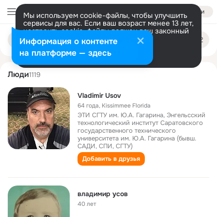
Войти
Мы используем cookie-файлы, чтобы улучшить
сервисы для вас. Если ваш возраст менее 13 лет,
настроить cookie-файлы должен ваш законный
vladimir usov
Поиск
представитель.
Больше информации
Информация о контенте
по
людям
Разрешить все
Настроить
на платформе — здесь
Люди
1119
Vladimir Usov
64 года
,
Kissimmee Florida
ЭТИ СГТУ им. Ю.А. Гагарина, Энгельсский
технологический институт Саратовского
государственного технического
университета им. Ю.А. Гагарина (бывш.
САДИ, СПИ, СГТУ)
Добавить в друзья
владимир усов
40 лет