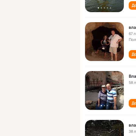
До
вла
67 л
Пол
До
Вла
58 
До
вла
38 