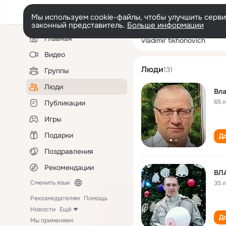
Мы используем cookie-файлы, чтобы улучшить сервис
законный представитель.
Больше информации
Левая
Поиск
Главная
vladimir tikhono
колонка
по
людям
Видео
Люди
131
Группы
Люди
Вла
65 
Публикации
Игры
Подарки
До
Поздравления
Рекомендации
ВЛ
Сменить язык
35 
Рекламодателям
Помощь
Новости
Ещё
До
Мы применяем