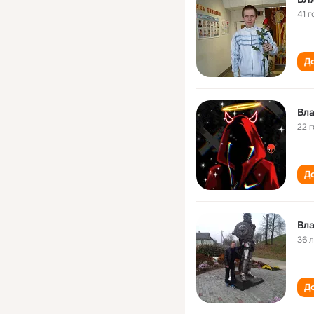
41 г
До
Вла
22 
До
Вла
36 
До