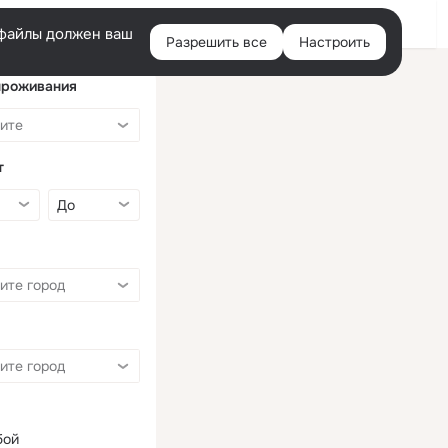
Войти
e-файлы должен ваш
Разрешить все
Настроить
Правая
колонка
проживания
т
бой