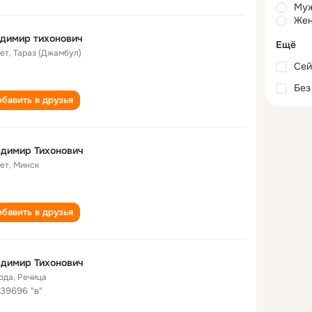
Му
Жен
димир тихонович
Ещё
лет
,
Тараз (Джамбул)
Сей
Без
бавить в друзья
димир Тихонович
лет
,
Минск
бавить в друзья
димир Тихонович
года
,
Речица
 39696 "в"