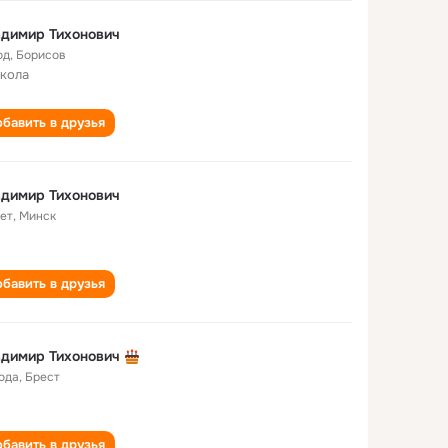
димир Тихонович
од
,
Борисов
школа
бавить в друзья
димир Тихонович
лет
,
Минск
бавить в друзья
димир Тихонович
года
,
Брест
бавить в друзья