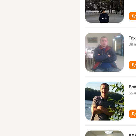
До
Тих
38 
До
Вла
55 
До
ВЛ