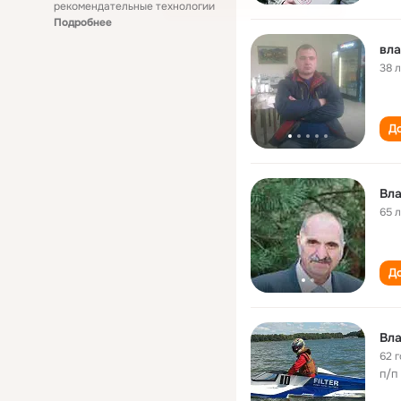
рекомендательные технологии
Подробнее
вла
38 
До
Вла
65 
До
Вла
62 
п/п