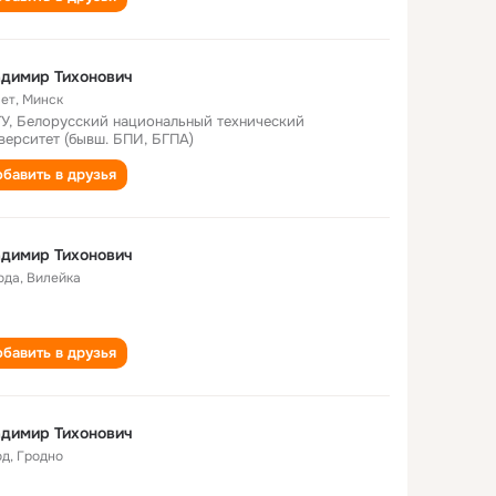
димир Тихонович
лет
,
Минск
У, Белорусский национальный технический
верситет (бывш. БПИ, БГПА)
бавить в друзья
димир Тихонович
ода
,
Вилейка
бавить в друзья
димир Тихонович
од
,
Гродно