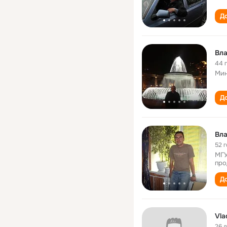
До
Вла
44 
Мин
До
Вла
52 
МГУ
про
До
Vla
26 