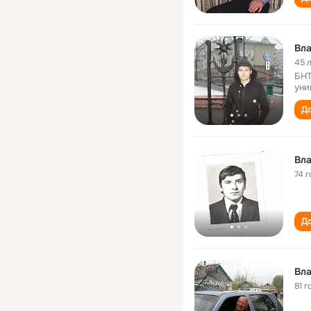
Вла
45 
БНТ
уни
До
Вла
74 г
До
Вла
81 г