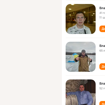
Вла
41 г
11 
До
Вла
65 
До
Вла
52 
До