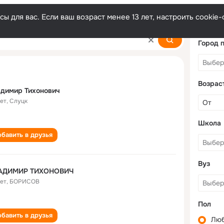
ы для вас. Если ваш возраст менее 13 лет, настроить cooki
vich
Город 
Возрас
димир Тихонович
лет
,
Слуцк
Школа
бавить в друзья
Вуз
АДИМИР ТИХОНОВИЧ
лет
,
БОРИСОВ
Пол
бавить в друзья
Лю