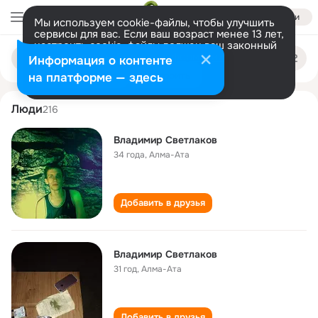
Войти
Мы используем cookie-файлы, чтобы улучшить
сервисы для вас. Если ваш возраст менее 13 лет,
настроить cookie-файлы должен ваш законный
vladimir svetlakov
Поиск
представитель.
Больше информации
Информация о контенте
по
людям
Разрешить все
Настроить
на платформе — здесь
Люди
216
Владимир Светлаков
34 года
,
Алма-Ата
Добавить в друзья
Владимир Светлаков
31 год
,
Алма-Ата
Добавить в друзья