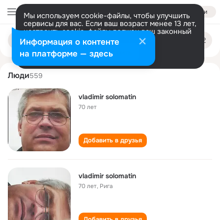
Войти
Мы используем cookie-файлы, чтобы улучшить
сервисы для вас. Если ваш возраст менее 13 лет,
настроить cookie-файлы должен ваш законный
vladimir solomatin
Поиск
представитель.
Больше информации
Информация о контенте
по
людям
Разрешить все
Настроить
на платформе — здесь
Люди
559
vladimir solomatin
70 лет
Добавить в друзья
vladimir solomatin
70 лет
,
Рига
Добавить в друзья