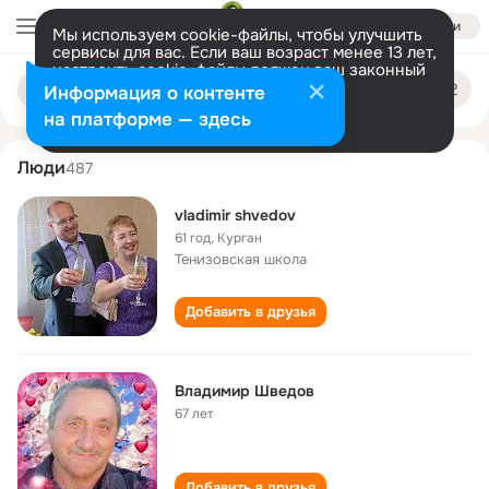
Войти
Мы используем cookie-файлы, чтобы улучшить
сервисы для вас. Если ваш возраст менее 13 лет,
настроить cookie-файлы должен ваш законный
vladimir shvedov
Поиск
представитель.
Больше информации
Информация о контенте
по
людям
Разрешить все
Настроить
на платформе — здесь
Люди
487
vladimir shvedov
61 год
,
Курган
Тенизовская школа
Добавить в друзья
Владимир Шведов
67 лет
Добавить в друзья