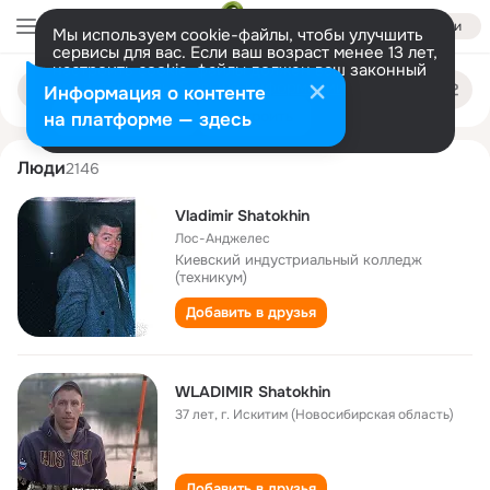
Войти
Мы используем cookie-файлы, чтобы улучшить
сервисы для вас. Если ваш возраст менее 13 лет,
настроить cookie-файлы должен ваш законный
vladimir shatokhin
Поиск
представитель.
Больше информации
Информация о контенте
по
людям
Разрешить все
Настроить
на платформе — здесь
Люди
2146
Vladimir Shatokhin
Лос-Анджелес
Киевский индустриальный колледж
(техникум)
Добавить в друзья
WLADIMIR Shatokhin
37 лет
,
г. Искитим (Новосибирская область)
Добавить в друзья