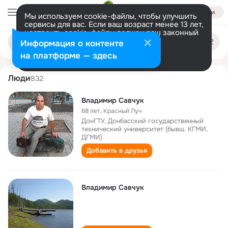
Войти
Мы используем cookie-файлы, чтобы улучшить
сервисы для вас. Если ваш возраст менее 13 лет,
настроить cookie-файлы должен ваш законный
vladimir savchuk
Поиск
представитель.
Больше информации
Информация о контенте
по
людям
Разрешить все
Настроить
на платформе — здесь
Люди
832
Владимир Савчук
68 лет
,
Красный Луч
ДонГТУ, Донбасский государственный
технический университет (бывш. КГМИ,
ДГМИ)
Добавить в друзья
Владимир Савчук