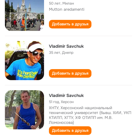
50 лет
,
Милан
Mutton aredamenti
Добавить в друзья
Vladimir Savchuk
35 лет
,
Днепр
Добавить в друзья
Vladimir Savchuk
51 год
,
Херсон
ХНТУ, Херсонский национальный
технический университет (бывш. ХИИ, УКП
КТИЛП, ХГТУ, ХФ ОТИПП им. М.В.
Ломоносова)
Добавить в друзья