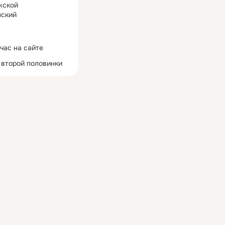
жской
ский
час на сайте
 второй половинки