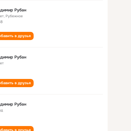
адимир Рубан
лет
,
Рубежное
88
бавить в друзья
адимир Рубан
лет
бавить в друзья
адимир Рубан
од
бавить в друзья