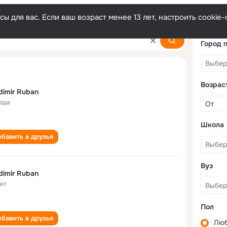
ы для вас. Если ваш возраст менее 13 лет, настроить cooki
Город 
Возрас
dimir Ruban
года
Школа
бавить в друзья
Вуз
dimir Ruban
лет
Пол
бавить в друзья
Лю