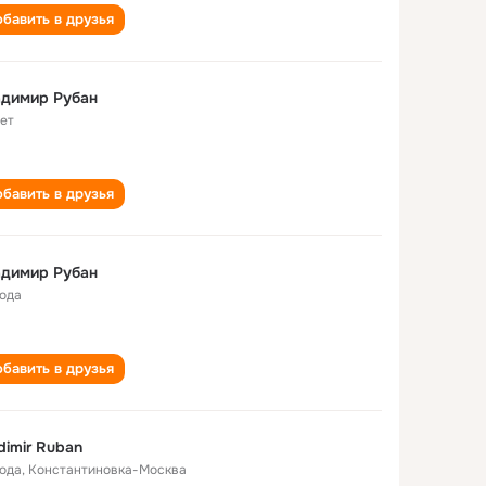
бавить в друзья
адимир Рубан
лет
бавить в друзья
адимир Рубан
года
бавить в друзья
dimir Ruban
года
,
Константиновка-Москва