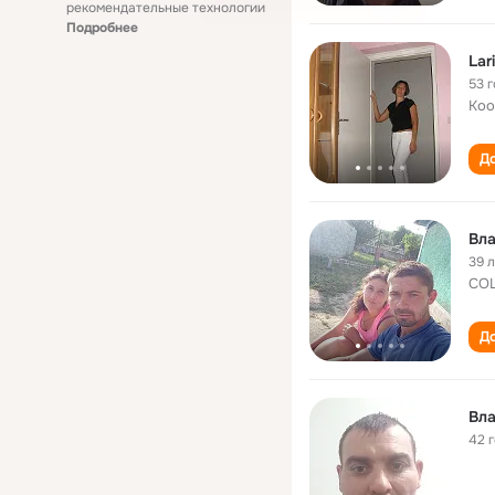
рекомендательные технологии
Подробнее
Lar
53 
Коо
До
Вл
39 
СОШ
До
Вл
42 