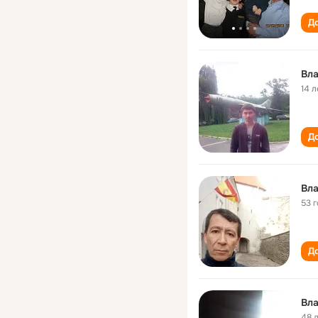
До
Вл
14 л
До
Вл
53 
До
Вл
48 