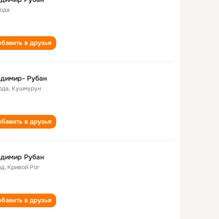
года
бавить в друзья
димир- Рубан
ода
,
Кушмурун
бавить в друзья
адимир Рубан
од
,
Кривой Рог
бавить в друзья