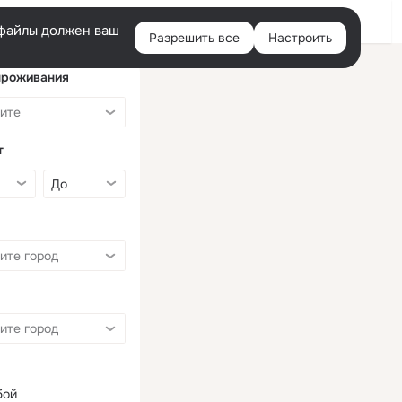
Войти
e-файлы должен ваш
Разрешить все
Настроить
Правая
колонка
проживания
т
бой