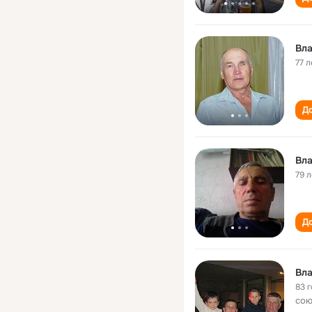
Вл
77 л
До
Вл
79 л
До
Вл
83 
сою