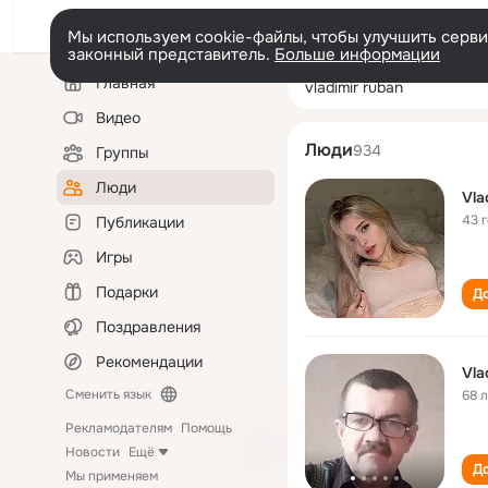
Мы используем cookie-файлы, чтобы улучшить сервис
законный представитель.
Больше информации
Левая
Поиск
Главная
vladimir ruban
колонка
по
людям
Видео
Люди
934
Группы
Люди
Vla
43 
Публикации
Игры
Подарки
До
Поздравления
Рекомендации
Vla
Сменить язык
68 
Рекламодателям
Помощь
Новости
Ещё
До
Мы применяем