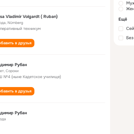
Му
Жен
isa Vladimir Volgardt ( Ruban)
Ещё
года
,
Nürnberg
Сей
перативный техникум
Без
бавить в друзья
адимир Рубан
лет
,
Сороки
 №4 (ныне Кадетское училище)
бавить в друзья
адимир Рубан
года