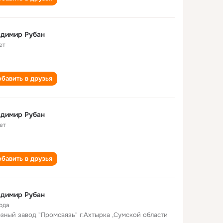
адимир Рубан
ет
бавить в друзья
адимир Рубан
ет
бавить в друзья
адимир Рубан
года
зный завод "Промсвязь" г.Ахтырка ,Сумской области