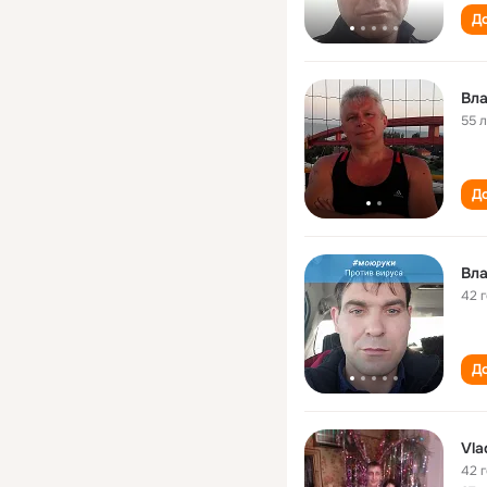
До
Вл
55 
До
Вл
42 
До
Vla
42 