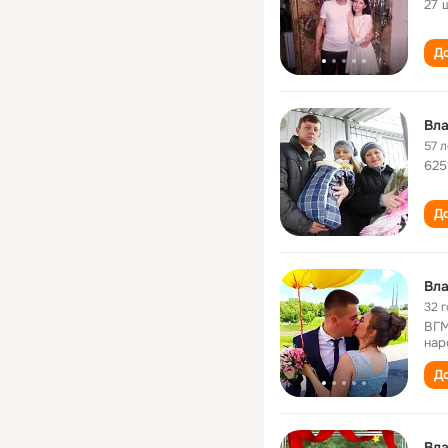
27 
До
Вл
57 л
625
До
Вл
32 
ВГМ
нар
До
Вл