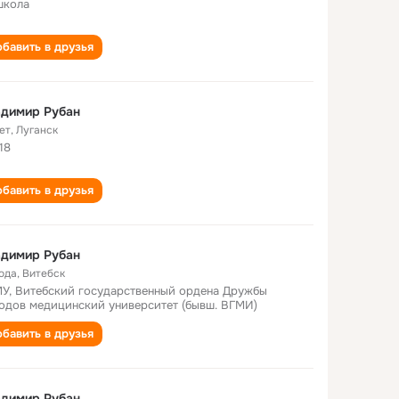
школа
бавить в друзья
адимир Рубан
ет
,
Луганск
18
бавить в друзья
адимир Рубан
года
,
Витебск
У, Витебский государственный ордена Дружбы
одов медицинский университет (бывш. ВГМИ)
бавить в друзья
адимир Рубан