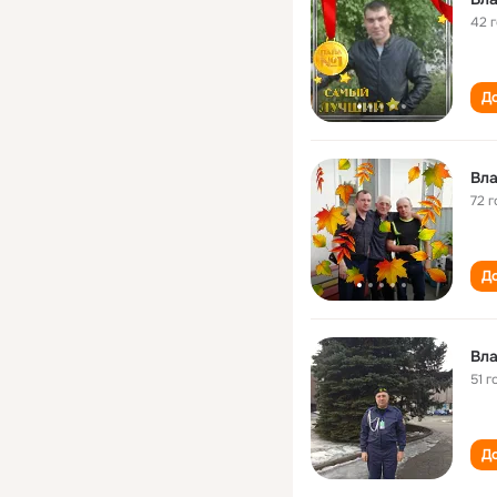
42 
До
Вла
72 г
До
Вл
51 г
До