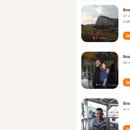
Вл
47 
04
До
Вл
56 
До
Вл
41 г
До