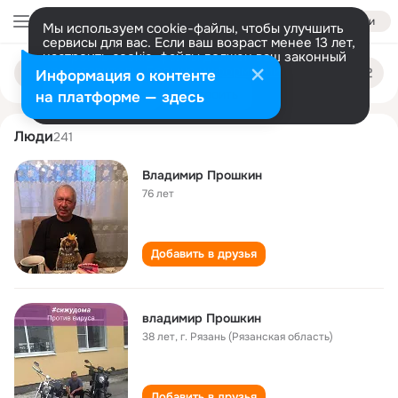
Войти
Мы используем cookie-файлы, чтобы улучшить
сервисы для вас. Если ваш возраст менее 13 лет,
настроить cookie-файлы должен ваш законный
vladimir proshkin
Поиск
представитель.
Больше информации
Информация о контенте
по
людям
Разрешить все
Настроить
на платформе — здесь
Люди
241
Владимир Прошкин
76 лет
Добавить в друзья
владимир Прошкин
38 лет
,
г. Рязань (Рязанская область)
Добавить в друзья