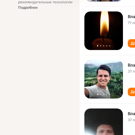
рекомендательные технологии
Подробнее
Вл
77 л
До
Вл
37 л
До
Вл
37 л