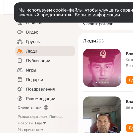
Мы используем cookie-файлы, чтобы улучшить сервис
законный представитель.
Больше информации
Левая
Поиск
Главная
vladimir potanin
колонка
по
людям
Видео
Люди
263
Группы
Люди
Вл
56 
Публикации
Вен
Игры
Подарки
До
Поздравления
Рекомендации
Вл
Сменить язык
66 
Рекламодателям
Помощь
Новости
Ещё
До
Мы применяем