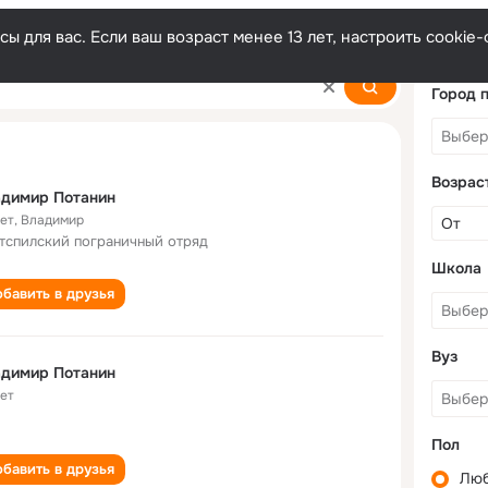
ы для вас. Если ваш возраст менее 13 лет, настроить cooki
Город 
Возрас
адимир Потанин
лет
,
Владимир
тспилский пограничный отряд
Школа
бавить в друзья
Вуз
адимир Потанин
лет
Пол
бавить в друзья
Лю