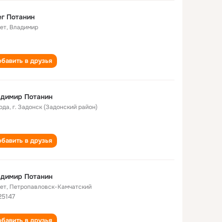
г Потанин
лет
,
Владимир
бавить в друзья
адимир Потанин
года
,
г. Задонск (Задонский район)
бавить в друзья
адимир Потанин
лет
,
Петропавловск-Камчатский
25147
бавить в друзья