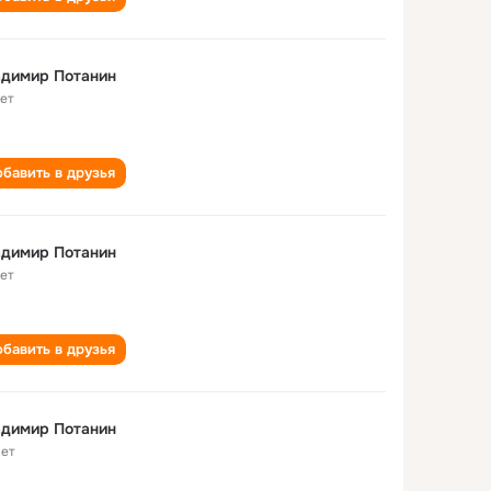
адимир Потанин
лет
бавить в друзья
адимир Потанин
лет
бавить в друзья
адимир Потанин
лет