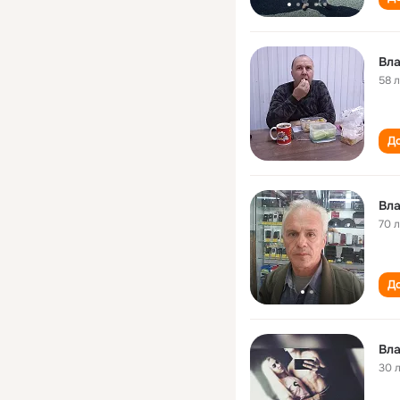
Вл
58 
До
Вл
70 
До
Вл
30 