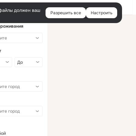
Войти
e-файлы должен ваш
Разрешить все
Настроить
Правая
колонка
проживания
т
бой