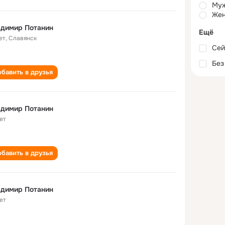
Му
Жен
адимир Потанин
Ещё
ет
,
Славянск
Сей
Без
бавить в друзья
адимир Потанин
ет
бавить в друзья
адимир Потанин
ет