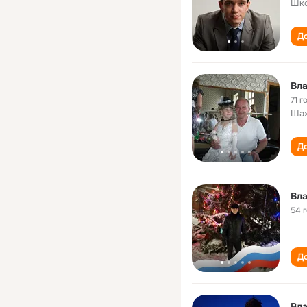
Шко
До
Вл
71 г
Шах
До
Вл
54 
До
Вл