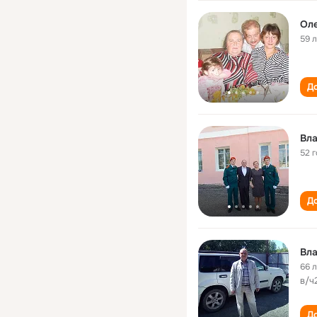
Оле
59 
До
Вл
52 
До
Вл
66 
в/ч
До