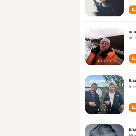
До
вла
40 
До
Вл
41 г
До
Вл
68 