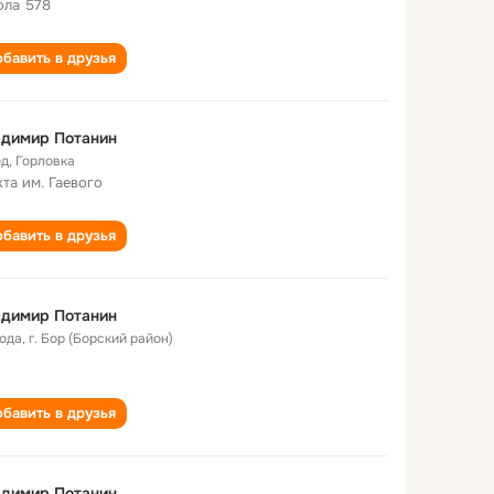
ла 578
бавить в друзья
адимир Потанин
од
,
Горловка
та им. Гаевого
бавить в друзья
адимир Потанин
года
,
г. Бор (Борский район)
бавить в друзья
адимир Потанин