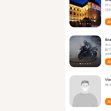
57 л
123
До
Вл
41 г
ВГТ
уни
До
Vla
66 
До