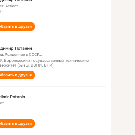
ет
,
Асбест
91
бавить в друзья
адимир Потанин
од
,
Рожденные в СССР...
У, Воронежский государственный технический
верситет (бывш. ВВПИ, ВПИ)
бавить в друзья
dimir Potanin
лет
бавить в друзья