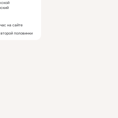
жской
ский
час на сайте
 второй половинки