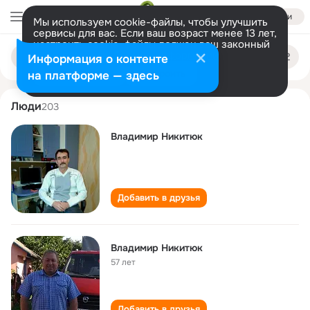
Войти
Мы используем cookie-файлы, чтобы улучшить
сервисы для вас. Если ваш возраст менее 13 лет,
настроить cookie-файлы должен ваш законный
vladimir nikityuk
Поиск
представитель.
Больше информации
Информация о контенте
по
людям
Разрешить все
Настроить
на платформе — здесь
Люди
203
Владимир Никитюк
Добавить в друзья
Владимир Никитюк
57 лет
Добавить в друзья