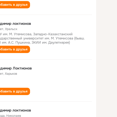
бавить в друзья
димир локтионов
лет
,
Уральск
У им. М. Утемисова, Западно-Казахстанский
ударственный университет им. М. Утемисова (бывш.
 им. А.С. Пушкина, ЗКИИ им. Даулеткерея)
бавить в друзья
адимир Локтионов
лет
,
Харьков
бавить в друзья
димир локтионов
ода
,
Николаев