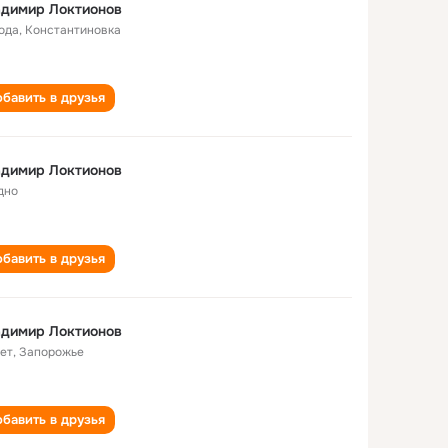
адимир Локтионов
года
,
Константиновка
бавить в друзья
адимир Локтионов
дно
бавить в друзья
адимир Локтионов
лет
,
Запорожье
бавить в друзья