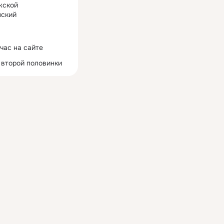
жской
ский
час на сайте
 второй половинки