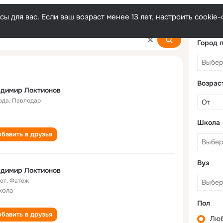
ы для вас. Если ваш возраст менее 13 лет, настроить cooki
v
Город 
Возрас
адимир Локтионов
ода
,
Павлодар
Школа
бавить в друзья
Вуз
адимир Локтионов
лет
,
Фатеж
кола
Пол
бавить в друзья
Лю