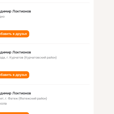
адимир Локтионов
дно
бавить в друзья
адимир Локтионов
года
,
г. Курчатов (Курчатовский район)
бавить в друзья
адимир Локтионов
лет
,
г. Фатеж (Фатежский район)
кола