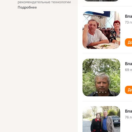
рекомендательные технологии
Подробнее
Вл
73 г
До
Вл
69 
До
Вл
76 л