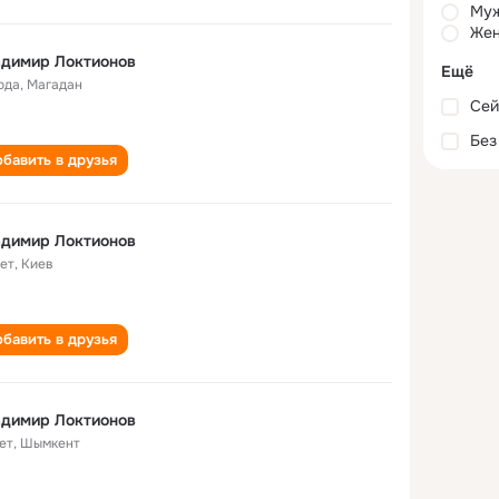
Му
Жен
адимир Локтионов
Ещё
ода
,
Магадан
Сей
Без
бавить в друзья
адимир Локтионов
лет
,
Киев
бавить в друзья
адимир Локтионов
ет
,
Шымкент