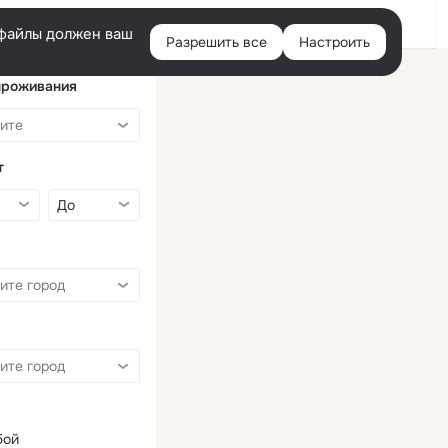
Войти
e-файлы должен ваш
Разрешить все
Настроить
Правая
колонка
проживания
т
бой