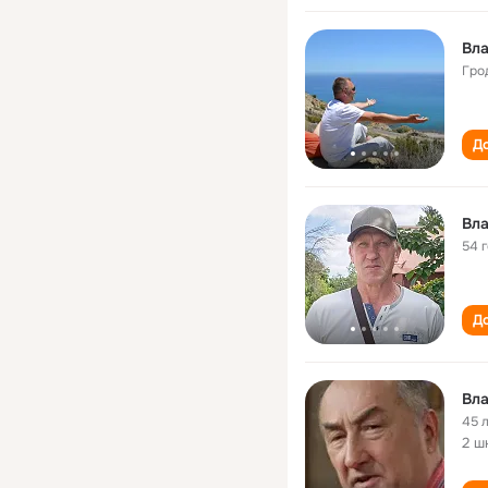
Вл
Гро
До
Вл
54 
До
Вл
45 
2 ш