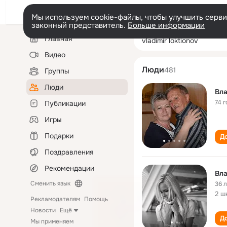
Мы используем cookie-файлы, чтобы улучшить сервис
законный представитель.
Больше информации
Левая
Поиск
Главная
vladimir loktiono
колонка
по
людям
Видео
Люди
481
Группы
Люди
Вл
74 г
Публикации
Игры
Подарки
До
Поздравления
Рекомендации
Вл
Сменить язык
36 
2 ш
Рекламодателям
Помощь
Новости
Ещё
До
Мы применяем