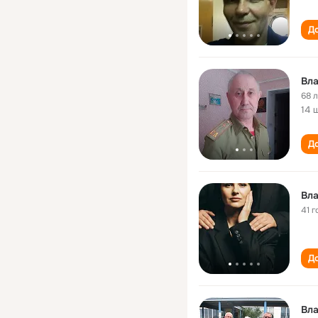
До
Вл
68 
14 
До
Вл
41 г
До
Вл