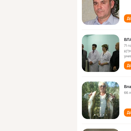
До
ВЛ
71 г
КГМ
уни
До
Вл
66 
До