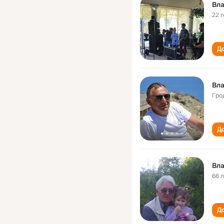
Вл
22 
До
Вл
Гро
До
Вл
66 
До