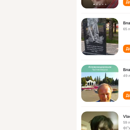
До
Вл
65 
До
Вл
49 
До
Vla
59 
ФГУ