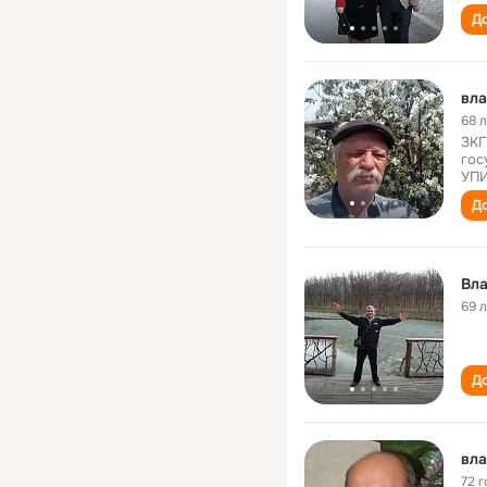
До
вла
68 
ЗКГ
гос
УПИ
До
Вл
69 
До
вла
72 г