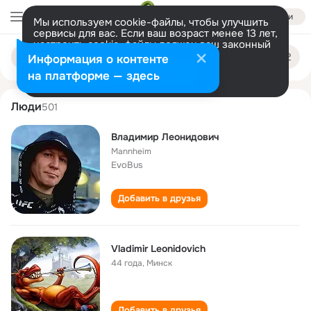
Войти
Мы используем cookie-файлы, чтобы улучшить
сервисы для вас. Если ваш возраст менее 13 лет,
настроить cookie-файлы должен ваш законный
vladimir leonidovich
Поиск
представитель.
Больше информации
Информация о контенте
по
людям
Разрешить все
Настроить
на платформе — здесь
Люди
501
Владимир Леонидович
Mannheim
EvoBus
Добавить в друзья
Vladimir Leonidovich
44 года
,
Минск
Добавить в друзья