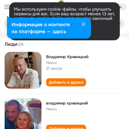
Войти
Мы используем cookie-файлы, чтобы улучшить
сервисы для вас. Если ваш возраст менее 13 лет,
настроить cookie-файлы должен ваш законный
vladimir krivitskiy
Поиск
представитель.
Больше информации
Информация о контенте
по
людям
Разрешить все
Настроить
на платформе — здесь
Люди
129
Владимир Кривицкий
Минск
21 школа
Добавить в друзья
владимир кривицкий
Минск
Добавить в друзья