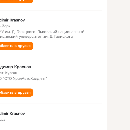
dimir Krasnov
-Йорк
У им. Д. Галицкого, Львовский национальный
ицинский университет им. Д. Галицкого
бавить в друзья
адимир Краснов
ет
,
Курган
 "СТО УралАвтоХолдинг"
бавить в друзья
dimir Krasnov
года