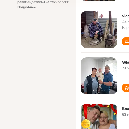
рекомендательные технологии
Подробнее
vla
44 
Кар
До
73 г
До
Вл
53 