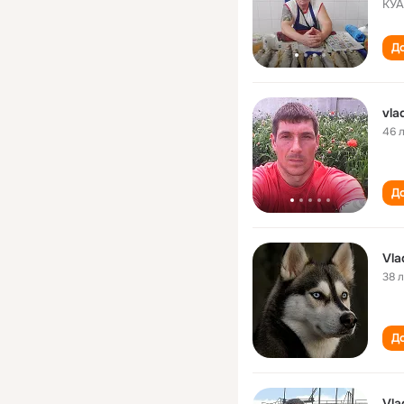
КУ
До
vla
46 
До
Vla
38 
До
Vla