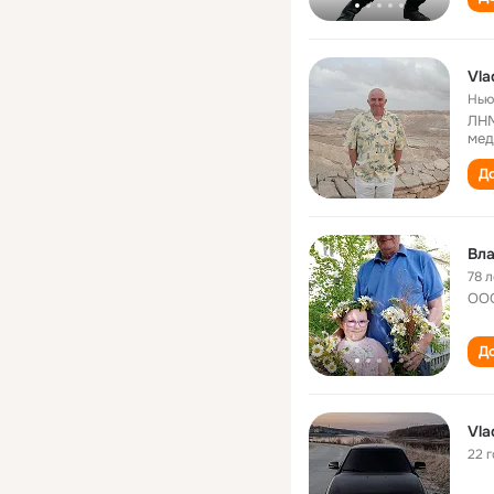
Vla
Нью
ЛНМ
мед
До
Вл
78 л
ООО
До
Vla
22 