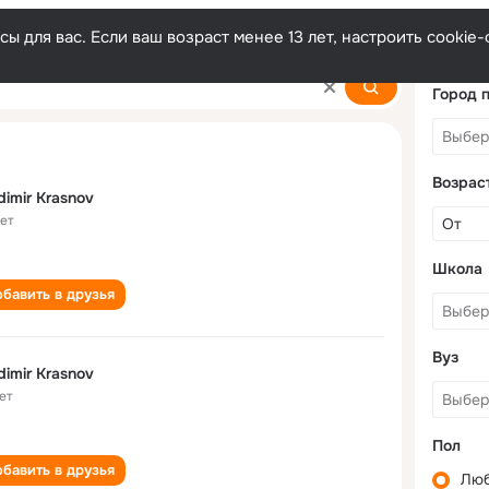
ы для вас. Если ваш возраст менее 13 лет, настроить cooki
Город 
Возрас
dimir Krasnov
лет
Школа
бавить в друзья
Вуз
dimir Krasnov
ет
Пол
бавить в друзья
Лю