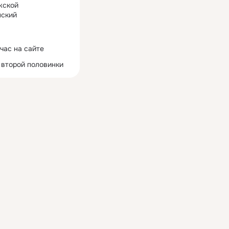
жской
ский
час на сайте
 второй половинки