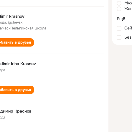
Му
Жен
dimir krasnov
Ещё
года
,
igchevsk
Сей
амас-Пельгинская школа
Без
бавить в друзья
Wladimir Irina Krasnov
ода
бавить в друзья
адимир Краснов
года