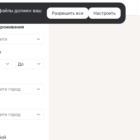
Войти
e-файлы должен ваш
Разрешить все
Настроить
Правая
колонка
проживания
т
бой