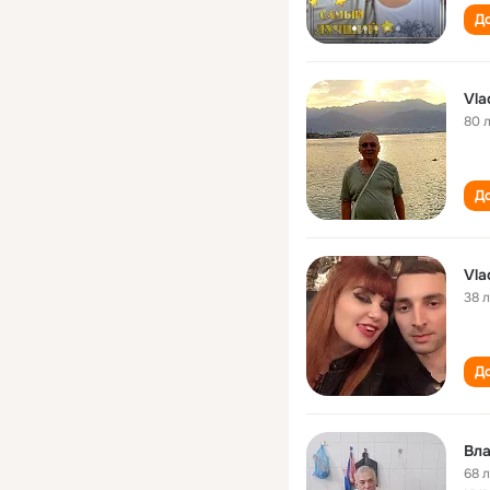
До
Vla
80 
До
Vla
38 
До
Вл
68 