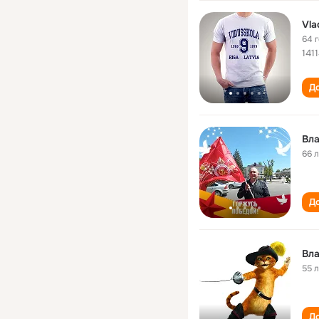
Vla
64 
141
До
Вл
66 
До
Вл
55 
До