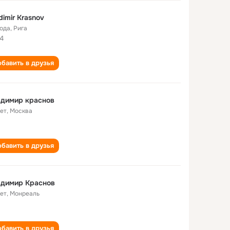
dimir Krasnov
года
,
Рига
14
бавить в друзья
адимир краснов
лет
,
Москва
бавить в друзья
адимир Краснов
лет
,
Монреаль
бавить в друзья