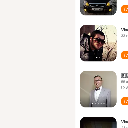
До
Vla
33 
До
55 
ГУВ
До
Vla
43 