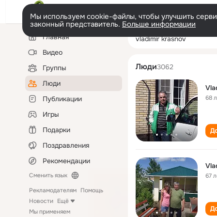
Мы используем cookie-файлы, чтобы улучшить сервис
законный представитель.
Больше информации
Левая
Поиск
Главная
vladimir krasnov
колонка
по
людям
Видео
Люди
3062
Группы
Люди
Vla
68 
Публикации
Игры
Подарки
До
Поздравления
Рекомендации
Vla
Сменить язык
67 л
Рекламодателям
Помощь
Новости
Ещё
До
Мы применяем