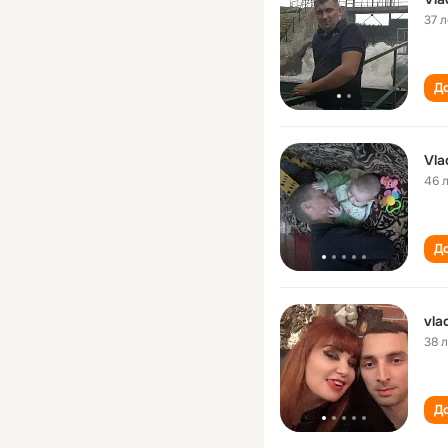
37 л
До
Vla
46 
До
vla
38 
До