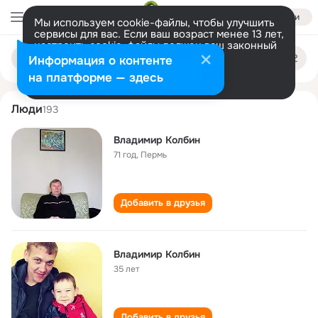
Войти
Мы используем cookie-файлы, чтобы улучшить
сервисы для вас. Если ваш возраст менее 13 лет,
настроить cookie-файлы должен ваш законный
vladimir kolbin
Поиск
представитель.
Больше информации
Информация о контенте
по
людям
Разрешить все
Настроить
на платформе — здесь
Люди
193
Владимир Колбин
71 год
,
Пермь
Добавить в друзья
Владимир Колбин
35 лет
Добавить в друзья