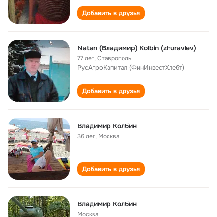
Добавить в друзья
Natan (Владимир) Kolbin (zhuravlev)
77 лет
,
Ставрополь
РусАгроКапитал (ФинИнвестХлебт)
Добавить в друзья
Владимир Колбин
36 лет
,
Москва
Добавить в друзья
Владимир Колбин
Москва