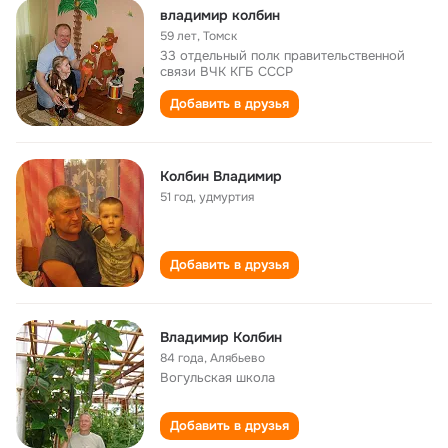
владимир колбин
59 лет
,
Томск
33 отдельный полк правительственной
связи ВЧК КГБ СССР
Добавить в друзья
Колбин Владимир
51 год
,
удмуртия
Добавить в друзья
Владимир Колбин
84 года
,
Алябьево
Вогульская школа
Добавить в друзья