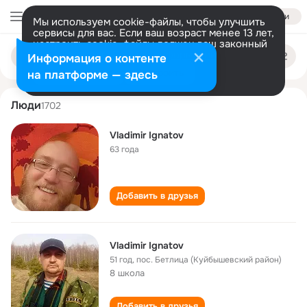
Войти
Мы используем cookie-файлы, чтобы улучшить
сервисы для вас. Если ваш возраст менее 13 лет,
настроить cookie-файлы должен ваш законный
vladimir ignatov
Поиск
представитель.
Больше информации
Информация о контенте
по
людям
Разрешить все
Настроить
на платформе — здесь
Люди
1702
Vladimir Ignatov
63 года
Добавить в друзья
Vladimir Ignatov
51 год
,
пос. Бетлица (Куйбышевский район)
8 школа
Добавить в друзья