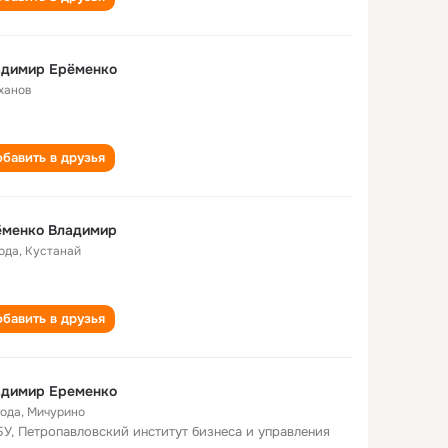
адимир Ерёменко
ханов
бавить в друзья
ёменко Владимир
года
,
Кустанай
бавить в друзья
адимир Еременко
года
,
Мичурино
У, Петропавловский институт бизнеса и управления