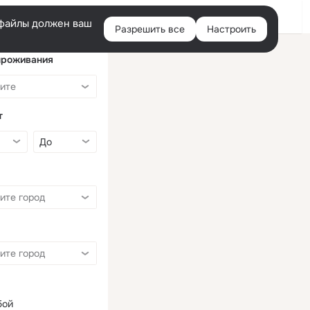
Войти
e-файлы должен ваш
Разрешить все
Настроить
Правая
колонка
проживания
т
бой