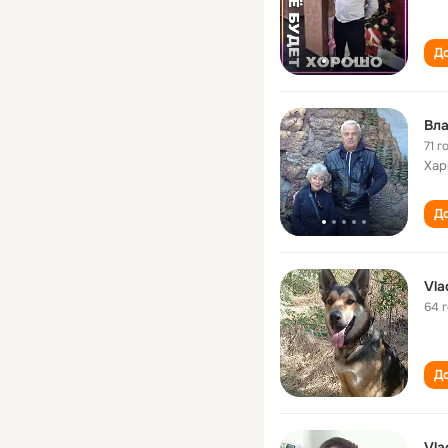
До
Вл
71 г
Хар
До
Vla
64 
До
Vla