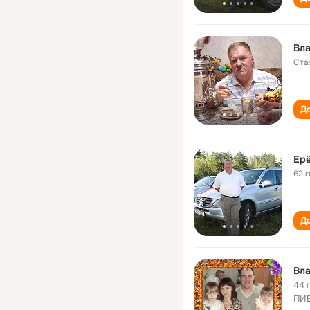
Вл
Ста
До
Ер
62 
До
Вл
44 
ПИБ