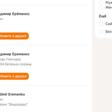
Му
Жен
адимир Ерёменко
Ещё
лет
Сей
Без
бавить в друзья
адимир Еременко
года
,
Павлодар
04 батальон охраны
бавить в друзья
dimir Eremenko
лет
азин "Эльдорадо"