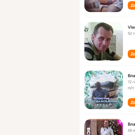
До
Vla
52 
До
Вл
72 г
п/п
До
Вл
55 