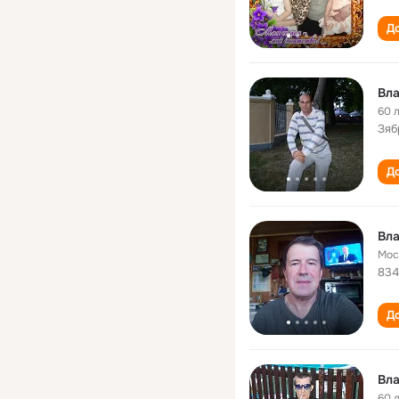
До
Вл
60 
Зяб
До
Вл
Мос
834
До
Вл
60 