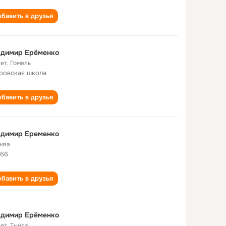
бавить в друзья
адимир Ерёменко
лет
,
Гомель
ровская школа
бавить в друзья
адимир Еременко
ква
66
бавить в друзья
адимир Ерёменко
лет
,
Тында