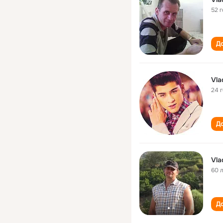
52 
До
Vla
24 
До
Vla
60 
До