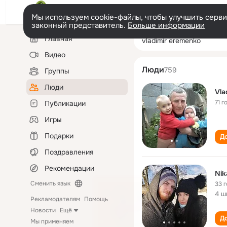
Мы используем cookie-файлы, чтобы улучшить сервис
законный представитель.
Больше информации
Левая
Поиск
Главная
vladimir eremen
колонка
по
людям
Видео
Люди
759
Группы
Люди
Vla
71 г
Публикации
Игры
Подарки
До
Поздравления
Рекомендации
Nik
Сменить язык
33 
4 ш
Рекламодателям
Помощь
Новости
Ещё
До
Мы применяем