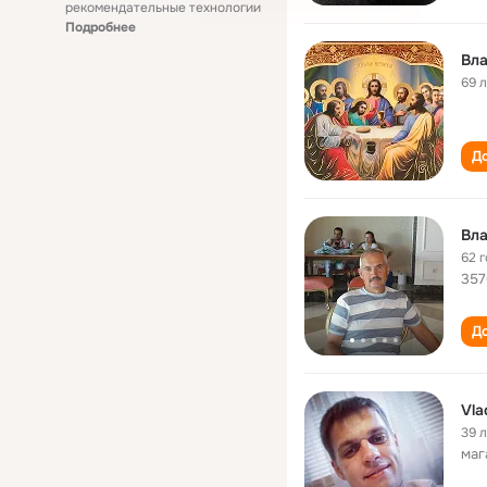
рекомендательные технологии
Подробнее
Вл
69 
До
Вл
62 
357
До
Vla
39 
маг