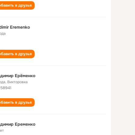
бавить в друзья
dimir Eremenko
года
бавить в друзья
адимир Ерёменко
ода
,
Викторовка
 58941
бавить в друзья
адимир Еременко
лет