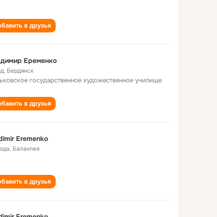
бавить в друзья
адимир Еременко
од
,
Бердянск
ьковское государственное художественное училище
бавить в друзья
dimir Eremenko
года
,
Балаклея
бавить в друзья
dimir Eremenko