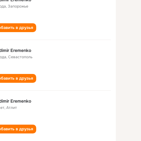
года
,
Запорожье
бавить в друзья
dimir Eremenko
года
,
Севастополь
бавить в друзья
dimir Eremenko
лет
,
Атлит
бавить в друзья