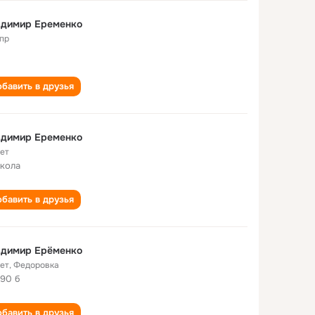
адимир Еременко
пр
бавить в друзья
адимир Еременко
лет
школа
бавить в друзья
адимир Ерёменко
лет
,
Федоровка
90 б
бавить в друзья