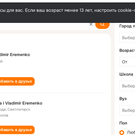
ы для вас. Если ваш возраст менее 13 лет, настроить cooki
ko
Город 
Возрас
dimir Eremenko
од
Школа
бавить в друзья
Вуз
a i Vladimir Eremenko
года
,
Светлогорск
кола
Пол
бавить в друзья
Лю