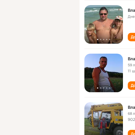
Вл
Дне
До
Вл
59 
11 
До
Вл
68 
902
До