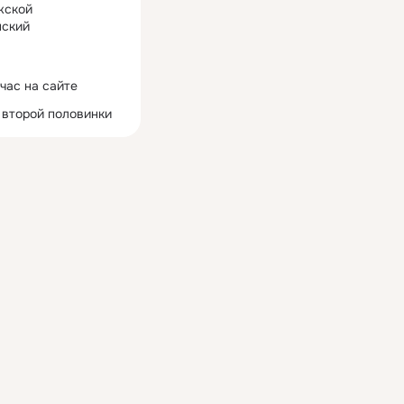
жской
ский
час на сайте
 второй половинки