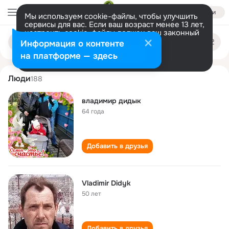
Войти
Мы используем cookie-файлы, чтобы улучшить
сервисы для вас. Если ваш возраст менее 13 лет,
настроить cookie-файлы должен ваш законный
vladimir didyk
Поиск
представитель.
Больше информации
Информация о контенте
по
людям
Разрешить все
Настроить
на платформе — здесь
Люди
188
владимир дидык
64 года
Добавить в друзья
Vladimir Didyk
50 лет
Добавить в друзья