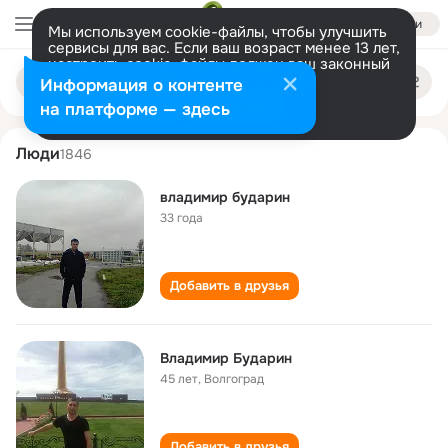
Войти
Мы используем cookie-файлы, чтобы улучшить
сервисы для вас. Если ваш возраст менее 13 лет,
настроить cookie-файлы должен ваш законный
vladimir budarin
Поиск
представитель.
Больше информации
Информация о контенте
по
людям
Разрешить все
Настроить
на платформе — здесь
Люди
1846
владимир бударин
33 года
Добавить в друзья
Владимир Бударин
45 лет
,
Волгоград
Добавить в друзья