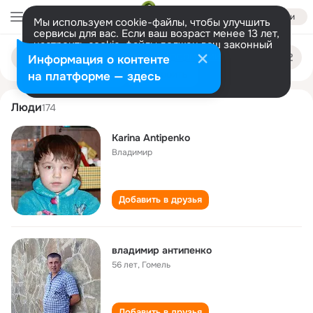
Войти
Мы используем cookie-файлы, чтобы улучшить
сервисы для вас. Если ваш возраст менее 13 лет,
настроить cookie-файлы должен ваш законный
vladimir antipenko
Поиск
представитель.
Больше информации
Информация о контенте
по
людям
Разрешить все
Настроить
на платформе — здесь
Люди
174
Karina Antipenko
Владимир
Добавить в друзья
владимир антипенко
56 лет
,
Гомель
Добавить в друзья