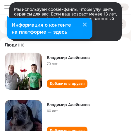
Войти
Мы используем cookie-файлы, чтобы улучшить
сервисы для вас. Если ваш возраст менее 13 лет,
настроить cookie-файлы должен ваш законный
vladimir aleynikov
Поиск
представитель.
Больше информации
Информация о контенте
по
людям
Разрешить все
Настроить
на платформе — здесь
Люди
1116
Владимир Алейников
70 лет
Добавить в друзья
Владимир Алейников
60 лет
Добавить в друзья