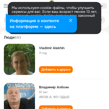
Войти
Мы используем cookie-файлы, чтобы улучшить
сервисы для вас. Если ваш возраст менее 13 лет,
настроить cookie-файлы должен ваш законный
vladimir alekhin
Поиск
представитель.
Больше информации
Информация о контенте
по
людям
Разрешить все
Настроить
на платформе — здесь
Люди
693
Vladimir Alekhin
71 год
Добавить в друзья
Владимир Алёхин
57 лет
49138-А, 901 ОДШБ
Добавить в друзья